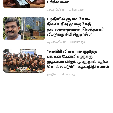
பரிசீலனை
செய்திப்பிரிவு
23 hours ago
பழநியில் ரூ.100 கோடி
நிலப்பதிவு முறைகேடு:
தலைமறைவான நிலத்தரகர்
வீட்டுக்கு சிபிசிஐடி ‘சீல்’
ஆ.நல்லசிவன்
20 hours ago
“காவிரி விவகாரம் குறித்த
எங்கள் கேள்விகளுக்கு
முதல்வர் விஜய் முடிந்தால் பதில்
சொல்லட்டும்” - உதயநிதி சவால்
தமிழினி
19 hours ago