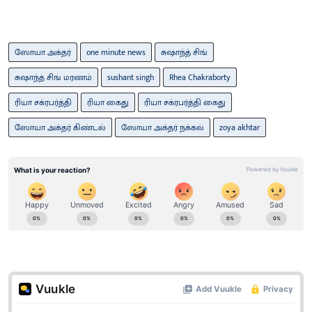
ஸோயா அக்தர்
one minute news
சுஷாந்த் சிங்
சுஷாந்த் சிங் மரணம்
sushant singh
Rhea Chakraborty
ரியா சக்ரபர்த்தி
ரியா கைது
ரியா சக்ரபர்த்தி கைது
ஸோயா அக்தர் கிண்டல்
ஸோயா அக்தர் நக்கல்
zoya akhtar