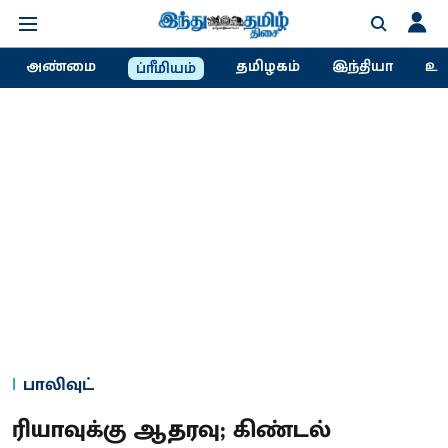
அண்மை
தமிழகம்
இந்தியா
உல
ப்ரீமியம்
பாலிவுட்
ரியாவுக்கு ஆதரவு; கிண்டல்