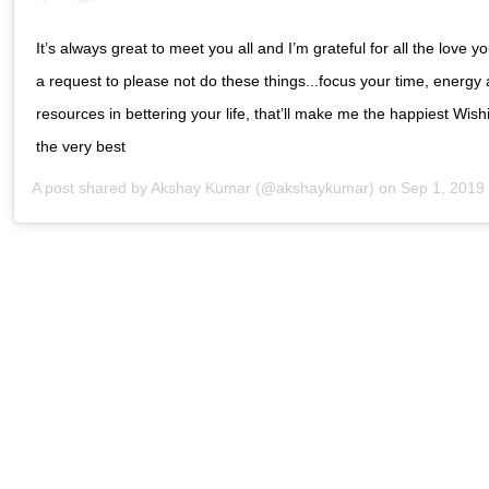
It’s always great to meet you all and I’m grateful for all the love 
a request to please not do these things...focus your time, energy
resources in bettering your life, that’ll make me the happiest Wish
the very best
A post shared by
Akshay Kumar
(@akshaykumar) on
Sep 1, 2019 a