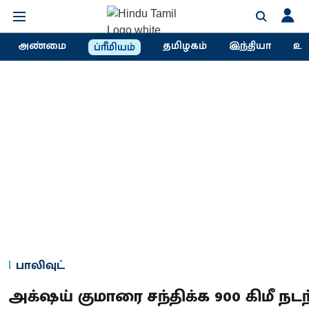
அண்மை
தமிழகம்
இந்தியா
உல
ப்ரீமியம்
பாலிவுட்
அக்‌ஷய் குமாரை சந்திக்க 900 கிமீ நட