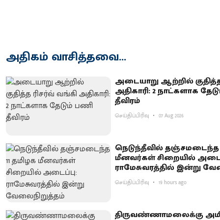
அதிகம் வாசித்தவை...
அடையாறு ஆற்றில் குதித்த 
அதிகாரி: 2 நாட்களாக தேடு
தீவிரம்
செய்திப்பிரிவு
07 Aug 2026
நெடுந்தீவில் தஞ்சமடைந்த 
மீனவர்கள் சிறையில் அடைப
ராமேசுவரத்தில் இன்று வே
செய்திப்பிரிவு
19 hours ago
திருவண்ணாமலைக்கு அமி