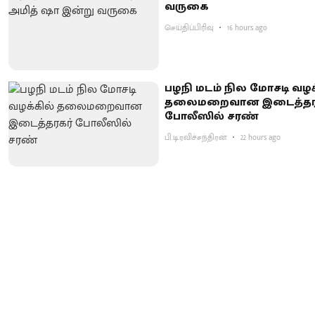
வருகை
செய்திப்பிரிவு
16 hours ago
பழநி மடம் நில மோசடி வழக
தலைமறைவான இடைத்தர
போலீஸில் சரண்
பி.டி.ரவிச்சந்திரன்
22 hours ago