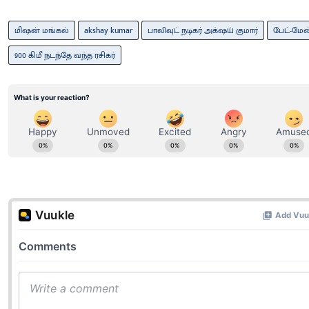
மிஷன் மங்கல்
akshay kumar
பாலிவுட் நடிகர் அக்‌ஷய் குமார்
பேட்-மேன
900 கிமீ நடந்தே வந்த ரசிகர்