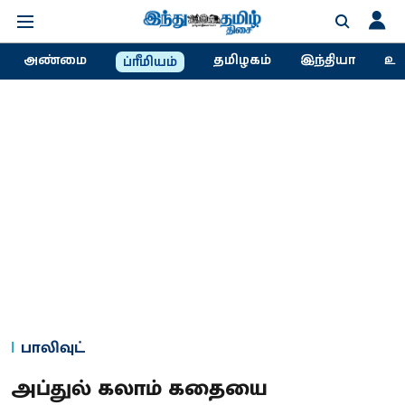
அண்மை
தமிழகம்
இந்தியா
உல
ப்ரீமியம்
பாலிவுட்
அப்துல் கலாம் கதையை