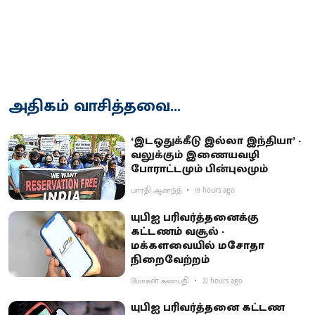
அதிகம் வாசித்தவை...
‘இடஒதுக்கீடு இல்லா இந்தியா’ -
வலுக்கும் இணையவழி
போராட்டமும் பின்புலமும்
பாரதி ஆனந்த்
19 hours ago
யுபிஐ பரிவர்த்தனைக்கு
கட்டணம் வசூல் -
மக்களவையில் மசோதா
நிறைவேற்றம்
மோகன் கணபதி
22 hours ago
யுபிஐ பரிவர்த்தனை கட்டண