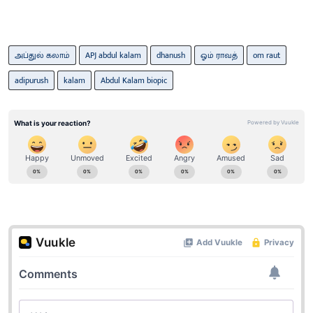
அப்துல் கலாம்
APJ abdul kalam
dhanush
ஓம் ராவத்
om raut
adipurush
kalam
Abdul Kalam biopic