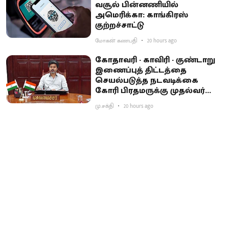
வசூல் பின்னணியில்
அமெரிக்கா: காங்கிரஸ்
குற்றச்சாட்டு
மோகன் கணபதி
20 hours ago
கோதாவரி - காவிரி - குண்டாறு
இணைப்புத் திட்டத்தை
செயல்படுத்த நடவடிக்கை
கோரி பிரதமருக்கு முதல்வர்
விஜய் கடிதம்
மு.சக்தி
20 hours ago