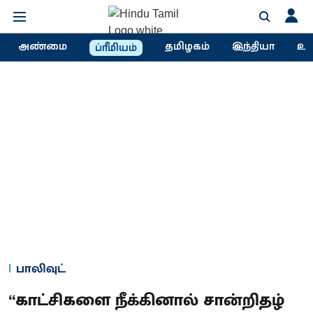
அண்மை
தமிழகம்
இந்தியா
உல
ப்ரீமியம்
பாலிவுட்
“காட்சிகளை நீக்கினால் சான்றிதழ்