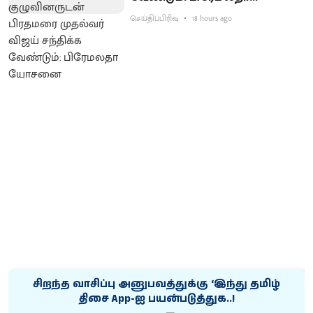
யோசனை
செய்திப்பிரிவு
18 hours ago
சிறந்த வாசிப்பு அனுபவத்துக்கு ‘இந்து தமிழ்
திசை App-ஐ பயன்படுத்துக..!