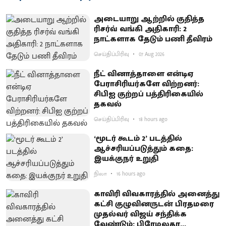
அடையாறு ஆற்றில் குதித்த
ரிசர்வ் வங்கி அதிகாரி: 2
நாட்களாக தேடும் பணி தீவிரம்
செய்திப்பிரிவு
07 Aug 2026
நீட் வினாத்தாளை என்டிஏ
பேராசிரியர்களே விற்றனர்:
சிபிஐ குற்றப் பத்திரிகையில்
தகவல்
செய்திப்பிரிவு
18 hours ago
‘மூடர் கூடம் 2’ படத்தில்
ஆச்சரியப்படுத்​தும் கதை:
இயக்குநர் உறுதி
நிலா
16 hours ago
காவிரி விவகாரத்தில் அனைத்து
கட்சி குழுவினருடன் பிரதமரை
முதல்வர் விஜய் சந்திக்க
வேண்டும்: பிரேமலதா