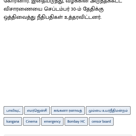
கோரினார். இதையடுத்து, வழக்கின் அடுத்தக்கட்ட
விசாரணையை செப்டம்பர் 30-ம் தேதிக்கு
ஒத்திவைத்து நீதிபதிகள் உத்தரவிட்டனர்.
பாலிவுட்
எமர்ஜென்சி
கங்கனா ரனாவத்
மும்பை உயர்நீதிமன்றம்
kangana
Cinema
emergency
Bombay HC
censor board