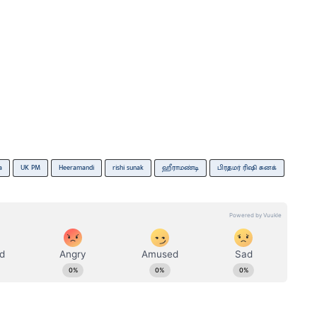
a
UK PM
Heeramandi
rishi sunak
ஹீராமண்டி
பிரதமர் ரிஷி சுனக்