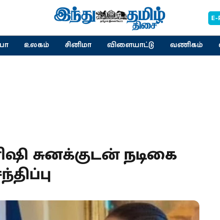
E-
யா
உலகம்
சினிமா
விளையாட்டு
வணிகம்
ரிஷி சுனக்குடன் நடிகை
திப்பு