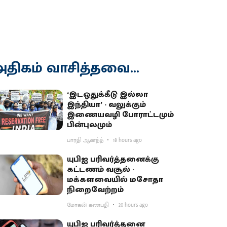
திகம் வாசித்தவை...
‘இடஒதுக்கீடு இல்லா
இந்தியா’ - வலுக்கும்
இணையவழி போராட்டமும்
பின்புலமும்
பாரதி ஆனந்த்
18 hours ago
யுபிஐ பரிவர்த்தனைக்கு
கட்டணம் வசூல் -
மக்களவையில் மசோதா
நிறைவேற்றம்
மோகன் கணபதி
20 hours ago
யுபிஐ பரிவர்த்தனை