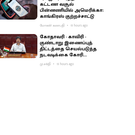
கட்டண வசூல்
பின்னணியில் அமெரிக்கா:
காங்கிரஸ் குற்றச்சாட்டு
மோகன் கணபதி
19 hours ago
கோதாவரி - காவிரி -
குண்டாறு இணைப்புத்
திட்டத்தை செயல்படுத்த
நடவடிக்கை கோரி
பிரதமருக்கு முதல்வர்
மு.சக்தி
19 hours ago
விஜய் கடிதம்