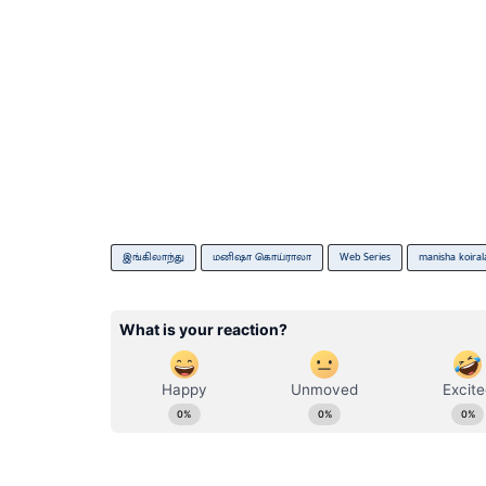
இங்கிலாந்து
மனிஷா கொய்ராலா
Web Series
manisha koiral