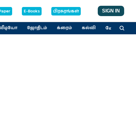
Paper
E-Books
பிரசுரங்கள்
SIGN IN
மேலும்
வீடியோ
ஜோதிடம்
க்ரைம்
கல்வி