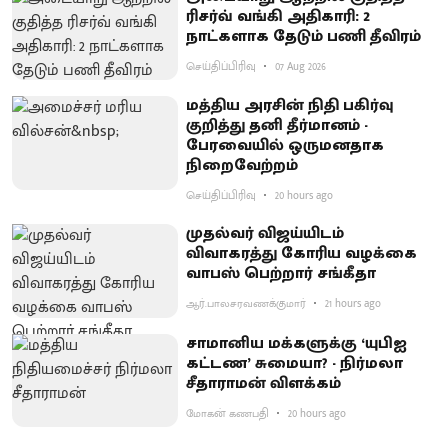
ரிசர்வ் வங்கி அதிகாரி: 2
நாட்களாக தேடும் பணி தீவிரம்
செய்திப்பிரிவு
07 Aug 2026
மத்திய அரசின் நிதி பகிர்வு
குறித்து தனி தீர்மானம் -
பேரவையில் ஒருமனதாக
நிறைவேற்றம்
செய்திப்பிரிவு
20 hours ago
முதல்வர் விஜய்யிடம்
விவாகரத்து கோரிய வழக்கை
வாபஸ் பெற்றார் சங்கீதா
ஆர்.பாலசரவணக்குமார்
21 hours ago
சாமானிய மக்களுக்கு ‘யுபிஐ
கட்டண’ சுமையா? - நிர்மலா
சீதாராமன் விளக்கம்
மோகன் கணபதி
20 hours ago