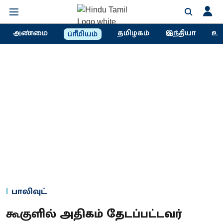
அண்மை
தமிழகம்
இந்தியா
உல
ப்ரீமியம்
பாலிவுட்
கூகுளில் அதிகம் தேடப்பட்டவர்