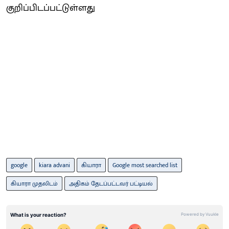
குறிப்பிடப்பட்டுள்ளது
google
kiara advani
கியாரா
Google most searched list
கியாரா முதலிடம்
அதிகம் தேடப்பட்டவர் பட்டியல்