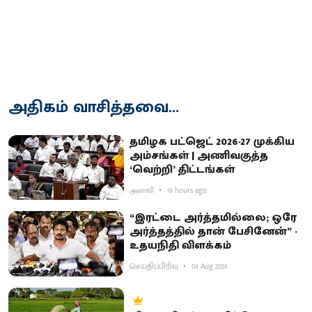
அதிகம் வாசித்தவை...
தமிழக பட்ஜெட் 2026-27 முக்கிய
அம்சங்கள் | அணிவகுத்த
‘வெற்றி’ திட்டங்கள்
அனலி
19 hours ago
“இரட்டை அர்த்தமில்லை; ஒரே
அர்த்தத்தில் தான் பேசினேன்” -
உதயநிதி விளக்கம்
செய்திப்பிரிவு
04 Aug 2026