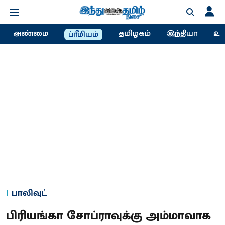
அண்மை
தமிழகம்
இந்தியா
உல
ப்ரீமியம்
பாலிவுட்
பிரியங்கா சோப்ராவுக்கு அம்மாவாக