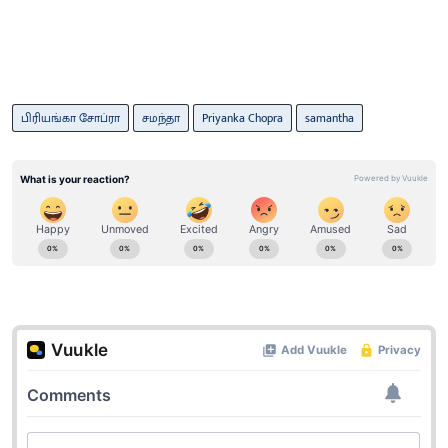
பிரியங்கா சோப்ரா
சமந்தா
Priyanka Chopra
samantha