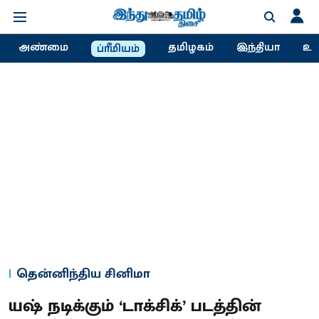
அண்மை
தமிழகம்
இந்தியா
உல
ப்ரீமியம்
தென்னிந்திய சினிமா
யஷ் நடிக்கும் ‘டாக்சிக்’ படத்தின்