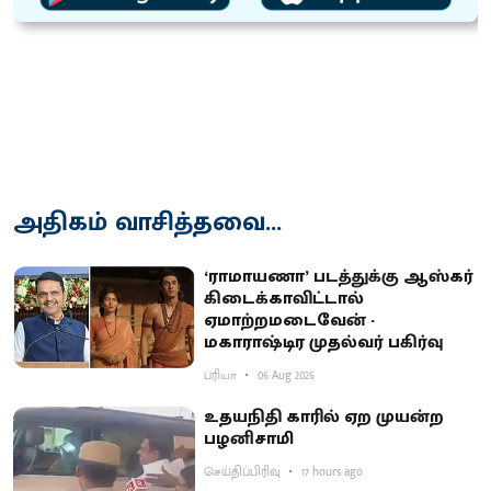
அதிகம் வாசித்தவை...
‘ராமாயணா’ படத்துக்கு ஆஸ்கர்
கிடைக்காவிட்டால்
ஏமாற்றமடைவேன் -
மகாராஷ்டிர முதல்வர் பகிர்வு
ப்ரியா
06 Aug 2026
உதயநிதி காரில் ஏற முயன்ற
பழனிசாமி
செய்திப்பிரிவு
17 hours ago