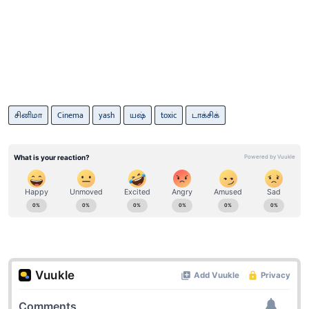
சினிமா
Cinema
yash
யஷ்
toxic
டாக்சிக்