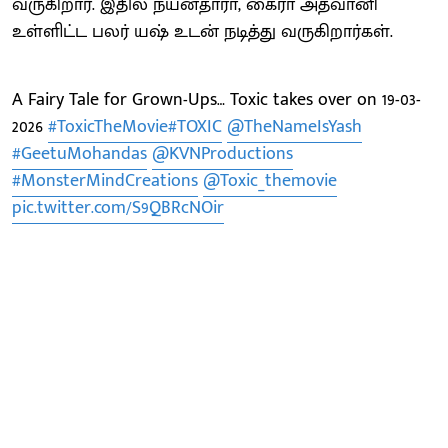
வருகிறார். இதில் நயன்தாரா, கைரா அத்வானி
உள்ளிட்ட பலர் யஷ் உடன் நடித்து வருகிறார்கள்.
A Fairy Tale for Grown-Ups… Toxic takes over on 19-03-
2026
#ToxicTheMovie
#TOXIC
@TheNameIsYash
#GeetuMohandas
@KVNProductions
#MonsterMindCreations
@Toxic_themovie
pic.twitter.com/S9QBRcNOir