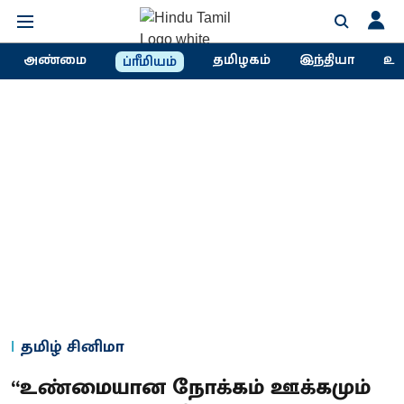
அண்மை
தமிழகம்
இந்தியா
உல
ப்ரீமியம்
தமிழ் சினிமா
“உண்மையான நோக்கம் ஊக்கமும்