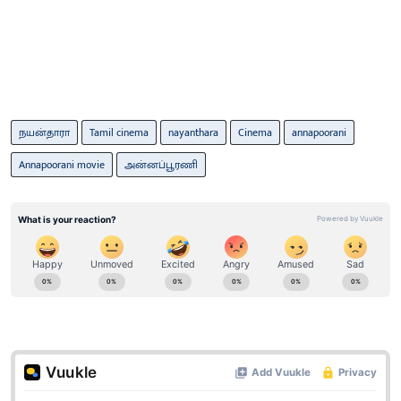
நயன்தாரா
Tamil cinema
nayanthara
Cinema
annapoorani
Annapoorani movie
அன்னப்பூரணி