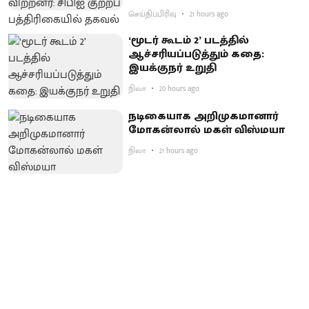
செய்திப்பிரிவு
21 hours ago
‘மூடர் கூடம் 2’ படத்தில்
ஆச்சரியப்படுத்​தும் கதை:
இயக்குநர் உறுதி
நிலா
20 hours ago
நடிகையாக அறிமுகமானார்
மோகன்லால் மகள் விஸ்மயா
நிலா
21 hours ago