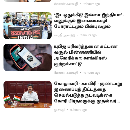
மோகன் கணபதி
17 hours ago
‘இடஒதுக்கீடு இல்லா இந்தியா’ -
வலுக்கும் இணையவழி
போராட்டமும் பின்புலமும்
பாரதி ஆனந்த்
15 hours ago
யுபிஐ பரிவர்த்தனை கட்டண
வசூல் பின்னணியில்
அமெரிக்கா: காங்கிரஸ்
குற்றச்சாட்டு
மோகன் கணபதி
16 hours ago
கோதாவரி - காவிரி - குண்டாறு
இணைப்புத் திட்டத்தை
செயல்படுத்த நடவடிக்கை
கோரி பிரதமருக்கு முதல்வர்
விஜய் கடிதம்
மு.சக்தி
16 hours ago