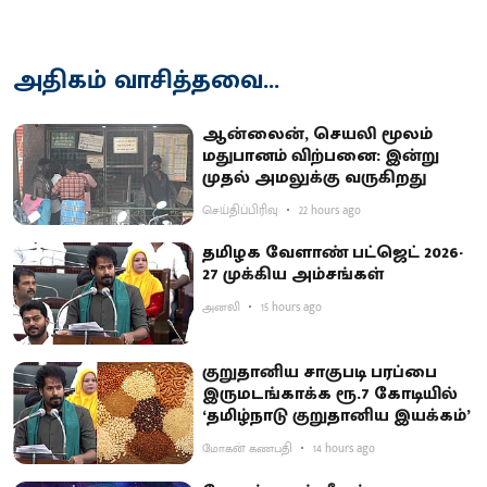
அதிகம் வாசித்தவை...
ஆன்லைன், செயலி மூலம்
மதுபானம் விற்பனை: இன்று
முதல் அமலுக்கு வருகிறது
செய்திப்பிரிவு
22 hours ago
தமிழக வேளாண் பட்ஜெட் 2026-
27 முக்கிய அம்சங்கள்
அனலி
15 hours ago
குறுதானிய சாகுபடி பரப்பை
இருமடங்காக்க ரூ.7 கோடியில்
‘தமிழ்நாடு குறுதானிய இயக்கம்’
மோகன் கணபதி
14 hours ago