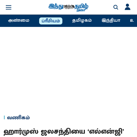
அண்மை
தமிழகம்
இந்தியா
உல
ப்ரீமியம்
வணிகம்
ஹார்முஸ் ஜலசந்தியை ‘எல்என்ஜி’