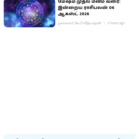
மேஷம் முதல் மீனம் வரை:
இன்றைய ராசிபலன் 06
ஆகஸ்ட் 2026
முனைவர் கே.பி.வித்யாதரன்
21 hours ago