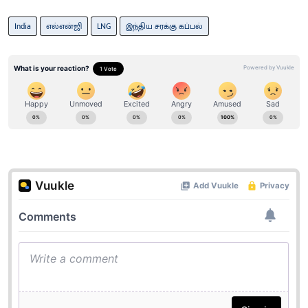
India
எல்என்ஜி
LNG
இந்திய சரக்கு கப்பல்