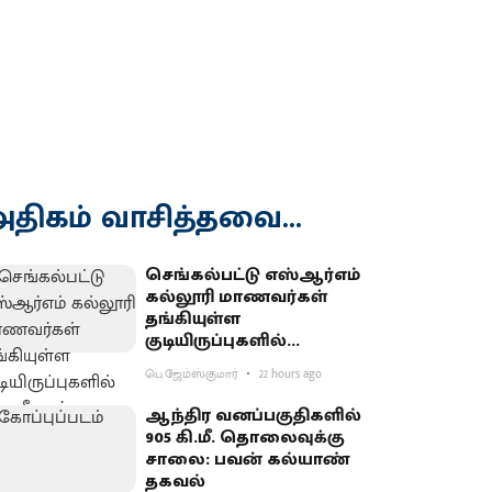
திகம் வாசித்தவை...
செங்கல்பட்டு எஸ்ஆர்எம்
கல்லூரி மாணவர்கள்
தங்கியுள்ள
குடியிருப்புகளில்
போலீஸார் சோதனை
பெ.ஜேம்ஸ்குமார்
22 hours ago
ஆந்திர வனப்பகுதிகளில்
905 கி.மீ. தொலைவுக்கு
சாலை: பவன் கல்யாண்
தகவல்