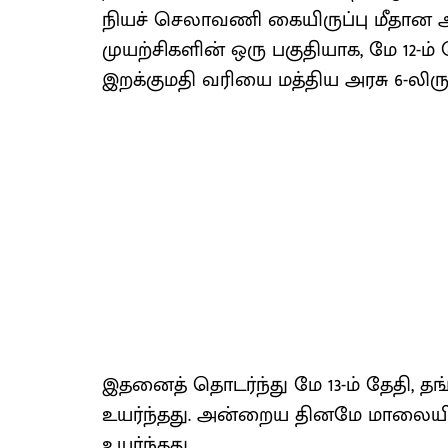
நியச் செலா​வணி கையிருப்பு மீதான அழுத்
முயற்​சிகளின் ஒரு பகு​தி​யாக, மே 12-ம
இறக்​குமதி வரியை மத்திய அரசு 6-லிரு
இதனைத் தொடர்ந்து மே 13-ம் தேதி, தங்
உயர்ந்தது. அன்றைய தினமே மாலையில் 
உயர்ந்தது.