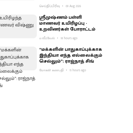
செய்திப்பிரிவு
09 Aug 2026
ஸ்ரீமுஷ்ணம் பள்ளி
மாணவர் உயிரிழப்பு -
உறவினர்கள் போராட்டம்
ம.வீரவேல்
18 hours ago
“மக்களின் பாதுகாப்புக்காக
இந்தியா எந்த எல்லைக்கும்
செல்லும்”: ராஜ்நாத் சிங்
மோகன் கணபதி
15 hours ago