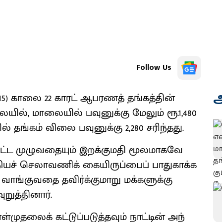
Follow Us
அ
5) காலை 22 காரட் ஆபரணத் தங்கத்தின்
யில், மாலையில் பவுனுக்கு மேலும் ரூ.1,480
 தங்கம் விலை பவுனுக்கு 2,280 சரிந்தது.
்​தட்ட முழு​வதை​யும் இறக்குமதி மூல​மாகவே
ந்நியச் செலா​வணிக் கையிருப்​பைப் பாது​காக்க
வாங்​கு​வதை தவிர்க்​கு​மாறு மக்களுக்கு
த்​தி​னார்.
முதலைக் கட்டுப்​படுத்​த​வும் நாட்​டின் அந்​