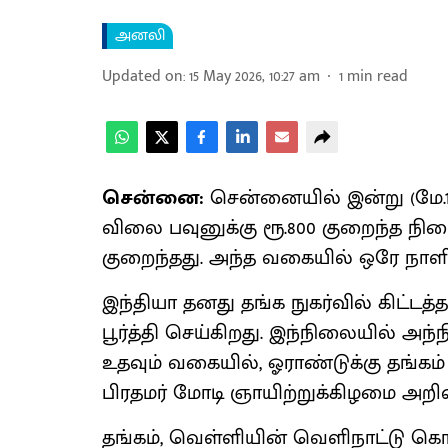
அனலி
Updated on
:
15 May 2026, 10:27 am
1
min read
சென்னை:
சென்னையில் இன்று (மே.1
விலை பவுனுக்கு ரூ.800 குறைந்த நிலை
குறைந்தது. அந்த வகையில் ஒரே நாளில்
இந்​தியா தனது தங்க நுகர்​வில் கிட்​டத
பூர்த்தி செய்​கிறது. இந்​நிலை​யில் அ
உதவும் வகையில், ஓராண்​டுக்கு தங்​கம் 
பிரதமர் மோடி ஞாயிற்றுக்கிழமை அறிவுறு
தங்​கம், வெள்​ளி​யின் வெளி​நாட்டு கொள்​