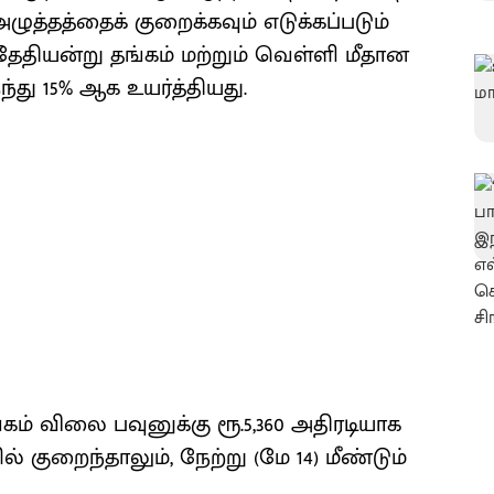
​தத்​தைக் குறைக்​க​வும் எடுக்​கப்​படும்
் தேதியன்று தங்​கம் மற்​றும் வெள்ளி மீதான
ந்து 15% ஆக உயர்த்தியது.
கம் விலை பவுனுக்கு ரூ.5,360 அதிரடியாக
குறைந்தாலும், நேற்று (மே 14) மீண்டும்