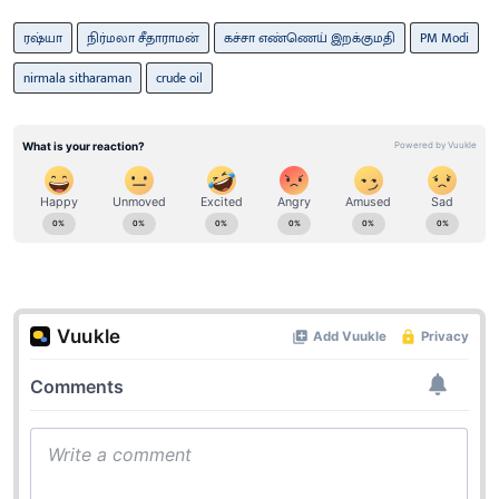
ரஷ்யா
நிர்மலா சீதாராமன்
கச்சா எண்ணெய் இறக்குமதி
PM Modi
nirmala sitharaman
crude oil