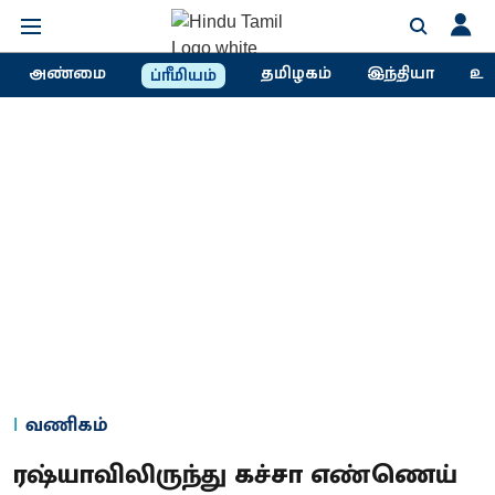
அண்மை
தமிழகம்
இந்தியா
உல
ப்ரீமியம்
வணிகம்
ரஷ்யாவிலிருந்து கச்சா எண்ணெய்