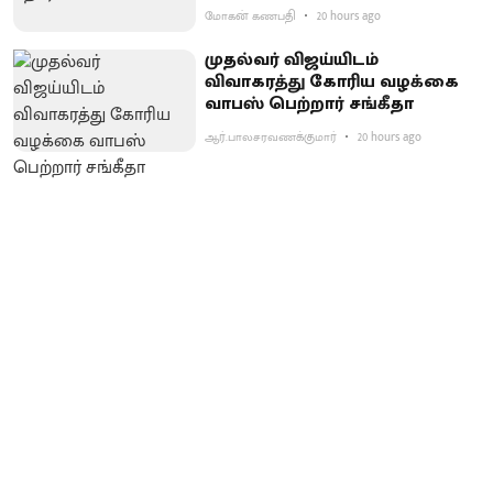
மோகன் கணபதி
20 hours ago
முதல்வர் விஜய்யிடம்
விவாகரத்து கோரிய வழக்கை
வாபஸ் பெற்றார் சங்கீதா
ஆர்.பாலசரவணக்குமார்
20 hours ago