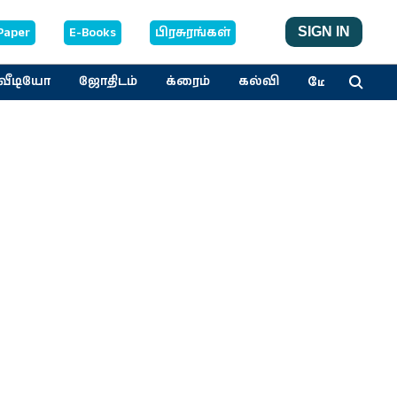
Paper
E-Books
பிரசுரங்கள்
SIGN IN
மேலும்
வீடியோ
ஜோதிடம்
க்ரைம்
கல்வி