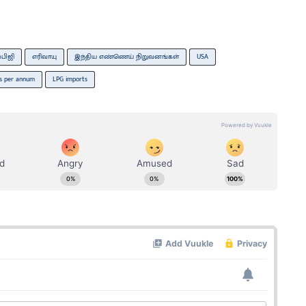
்பிஜி
எரிவாயு
இந்திய எண்ணெய் நிறுவனங்கள்
USA
nes per annum
LPG imports