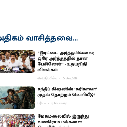
திகம் வாசித்தவை...
“இரட்டை அர்த்தமில்லை;
ஒரே அர்த்தத்தில் தான்
பேசினேன்” - உதயநிதி
விளக்கம்
செய்திப்பிரிவு
04 Aug 2026
சந்தீப் கிஷனின் ‘கரிகாலா’
முதல் தோற்றம் வெளியீடு!
ப்ரியா
17 hours ago
மேகமலையில் இருந்து
வனகிராம மக்களை