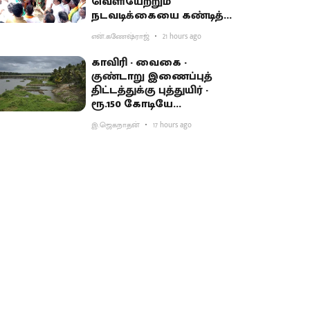
வெளியேற்றும்
நடவடிக்கையை கண்டித்து
ஆர்ப்பாட்டம்
என்.கணேஷ்ராஜ்
21 hours ago
காவிரி - வைகை -
குண்டாறு இணைப்புத்
திட்டத்துக்கு புத்துயிர் -
ரூ.150 கோடியே
ஒதுக்கியதால் விவசாயிகள்
இ.ஜெகநாதன்
17 hours ago
ஏமாற்றம்