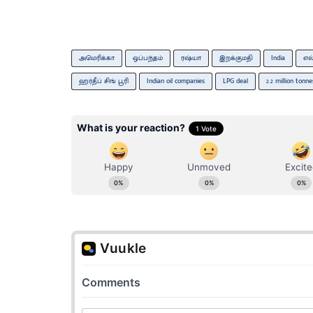
அமெரிக்கா
ஒப்பந்தம்
ரஷ்யா
இறக்குமதி
India
எல
ஹர்தீப் சிங் பூரி
Indian oil companies
LPG deal
2.2 million ton