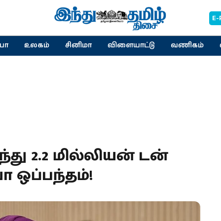
E-
யா
உலகம்
சினிமா
விளையாட்டு
வணிகம்
து 2.2 மில்லியன் டன்
ா ஒப்பந்தம்!