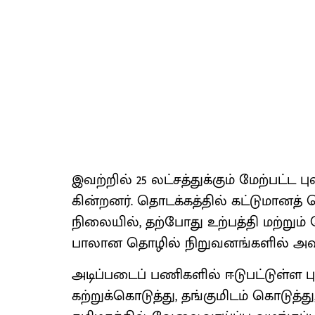
இவற்​றில் 25 லட்​சத்​துக்​கும் மேற்​பட்
கின்​றனர். தொடக்​கத்​தில் கட்​டு​மானத
நிலை​யில், தற்​போது உற்​பத்தி மற்​றும்
பாலான தொழில் நிறு​வனங்​களில் அவர்​
அடிப்​படைப் பணி​களில் ஈடு​பட்​டுள்
கற்​றுக்​கொடுத்​து, தங்​குமிடம் கொடுத