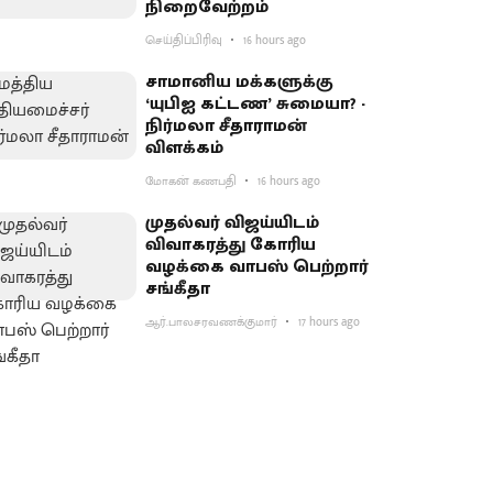
நிறைவேற்றம்
செய்திப்பிரிவு
16 hours ago
சாமானிய மக்களுக்கு
‘யுபிஐ கட்டண’ சுமையா? -
நிர்மலா சீதாராமன்
விளக்கம்
மோகன் கணபதி
16 hours ago
முதல்வர் விஜய்யிடம்
விவாகரத்து கோரிய
வழக்கை வாபஸ் பெற்றார்
சங்கீதா
ஆர்.பாலசரவணக்குமார்
17 hours ago