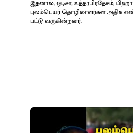
இதனால், ஒடி​சா, உத்தரபிரதேசம், பிஹா
புலம்​பெயர் தொழிலா​ளர்​கள் அதிக எண்​ண
பட்டு வரு​கின்​றனர்.