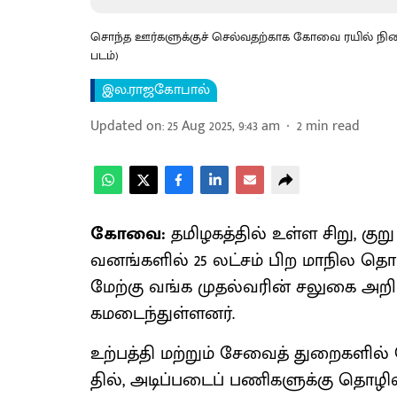
சொந்த ஊர்களுக்குச் செல்வதற்காக கோவை ரயில் நிலைய
படம்)
இல.ராஜகோபால்
Updated on
:
25 Aug 2025, 9:43 am
2
min read
கோவை:
தமிழகத்​தில் உள்ள சிறு, குறு
வனங்​களில் 25 லட்​சம் பிற மாநில தொழ
மேற்கு வங்க முதல்​வரின் சலுகை அறி​
கமடைந்துள்ளனர்.
உற்​பத்தி மற்​றும் சேவைத் துறை​களில்
தில், அடிப்​படைப் பணி​களுக்கு தொழிலா​