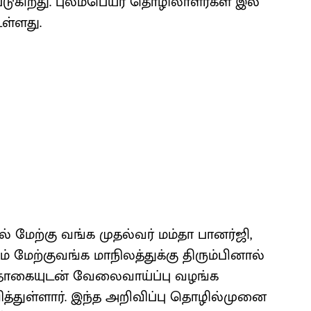
டு​கிறது. புலம்​பெயர் தொழிலா​ளர்​கள் இல்​
்​ளது.
 மேற்கு வங்க முதல்​வர் மம்தா பானர்​ஜி,
 மேற்​கு​வங்க மாநிலத்​துக்கு திரும்​பி​னால்
்​தொகை​யுடன் வேலை​வாய்ப்பு வழங்க
ித்​துள்​ளார். இந்த அறி​விப்பு தொழில்​முனை​