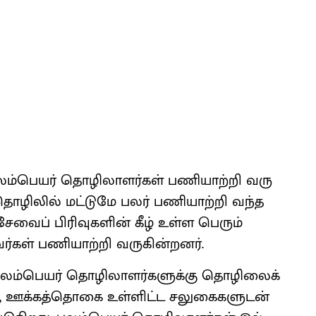
ட புலம்​பெயர் தொழிலா​ளர்​கள் பணி​யாற்றி வரு​
் தொழிலில் மட்​டுமே பலர் பணி​யாற்றி வந்த
 சேவைப் பிரிவு​களின் கீழ் உள்ள பெரும்​
கள் பணி​யாற்றி வரு​கின்​றனர்.
ள புலம்​பெயர் தொழிலா​ளர்​களுக்கு தொழிலைக்
்​து, ஊக்​கத்​தொகை உள்​ளிட்ட சலுகைகளு​டன்