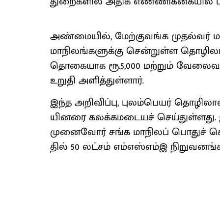
துறைகளில் அதிக எண்​ணிக்​கை​யில் பண
அண்​மை​யில், மேற்​கு​வங்க முதல்​வர் ம
மாநிலங்​களுக்கு சென்​றுள்ள தொழிலா​ளர்
தொகை​யாக ரூ.5,000 மற்​றும் வேலை​வாய்
உறுதி அளித்​துள்​ளார்.
இந்த அறி​விப்​பு, புலம்​பெயர் தொழில
யினரை கலக்​கமடையச் செய்​துள்​ளது. 
முனை​வோர் சங்க மாநிலப் பொதுச் செய
தில் 50 லட்​சம் எம்​எஸ்​எம்இ நிறு​வனங்