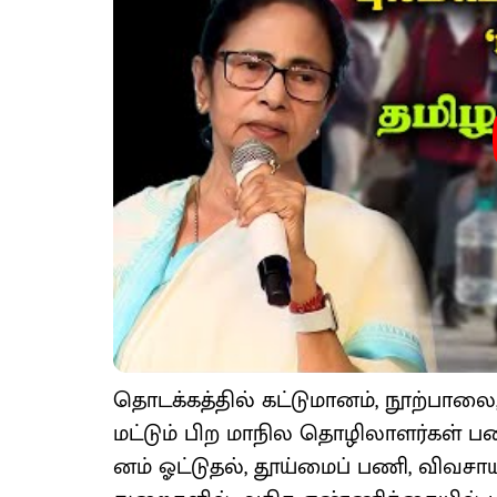
தொடக்​கத்​தில் கட்​டு​மானம், நூற்​பா
மட்​டும் பிற மாநில தொழிலா​ளர்​கள் பண
னம் ஓட்​டு​தல், தூய்​மைப் பணி, விவ​