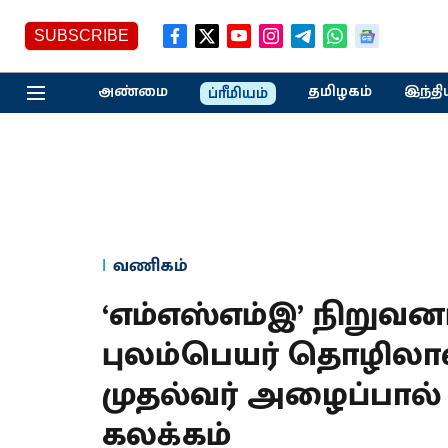
SUBSCRIBE
அண்மை
தமிழகம்
இந்தி
ப்ரீமியம்
வணிகம்
‘எம்எஸ்எம்இ’ நிறுவனங
புலம்பெயர் தொழிலாள
முதல்வர் அழைப்பா
கலக்கம்