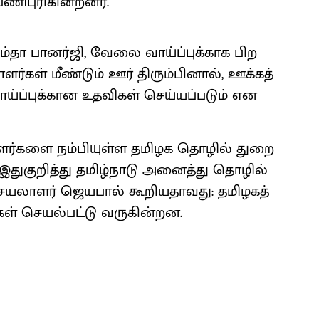
ிபுரி​கின்​றனர்.
ம்தா பானர்​ஜி, வேலை ​வாய்ப்​புக்​காக பிற
​கள் மீண்​டும் ஊர் திரும்​பி​னால், ஊக்​கத்​
ப்​புக்​கான உதவி​கள் செய்​யப்​படும் என
ா​ளர்​களை நம்​பி​யுள்ள தமிழக தொழில் துறை​
இதுகுறித்து தமிழ்​நாடு அனைத்து தொழில்​
​லா​ளர் ஜெய​பால் கூறிய​தாவது: தமிழகத்​
​கள் செயல்​பட்டு வரு​கின்​றன.