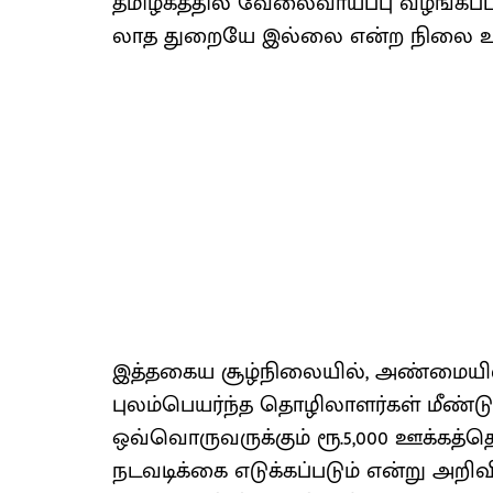
தமிழகத்​தில் வேலை​வாய்ப்பு வழங்​கப்​ப
லாத துறையே இல்லை என்ற நிலை உள
இத்​தகைய சூழ்​நிலை​யில், அண்​மை​யில்
புலம்​பெயர்ந்த தொழிலா​ளர்​கள் மீண்​டும்
ஒவ்​வொரு​வருக்​கும் ரூ.5,000 ஊக்​கத
நடவடிக்கை எடுக்​கப்​படும் என்று அறி​வ