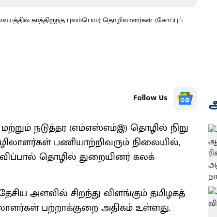
த்தில் காத்திருந்த புலம்பெயர் தொழிலாளர்கள். (கோப்புப்
Follow Us
அ
 மற்​றும் நடுத்தர (எம்​எஸ்​எம்இ) தொழில் நிறு​
ிலா​ளர்​கள் பணி​யாற்​றிவரும் நிலை​யில்,
விப்​பால் தொழில் துறை​யினர் கலக்​
 தேசிய அளவில் சிறந்து விளங்​கும் தமிழகத்​
ளர்​கள் பற்​றாக்​குறை அதி​கம் உள்​ளது.