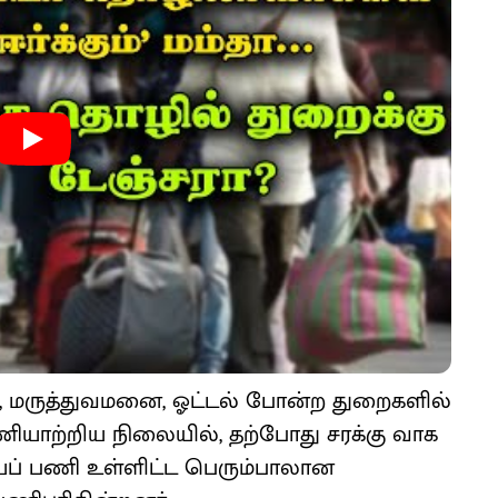
லை, மருத்​து​வ​மனை, ஓட்​டல் போன்ற துறை​களில்
ி​யாற்​றிய நிலை​யில், தற்​போது சரக்கு வாக​
சாயப் பணி உள்​ளிட்ட பெரும்​பாலான