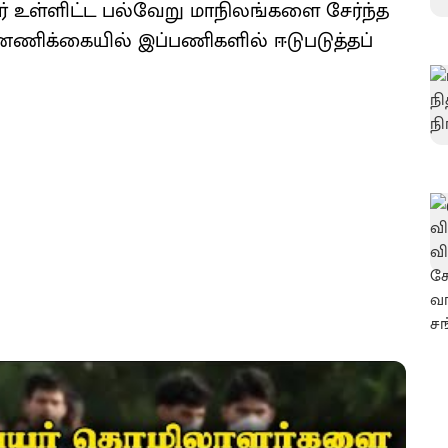
ர் உள்​ளிட்ட பல்​வேறு மாநிலங்​களை சேர்ந்த
ிக்​கை​யில் இப்​பணி​களில் ஈடு​படுத்​தப்​