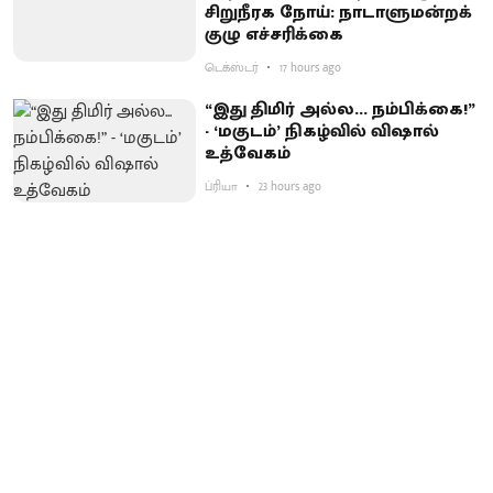
சிறுநீரக நோய்: நாடாளுமன்றக்
குழு எச்சரிக்கை
டெக்ஸ்டர்
17 hours ago
“இது திமிர் அல்ல... நம்பிக்கை!”
- ‘மகுடம்’ நிகழ்வில் விஷால்
உத்வேகம்
ப்ரியா
23 hours ago