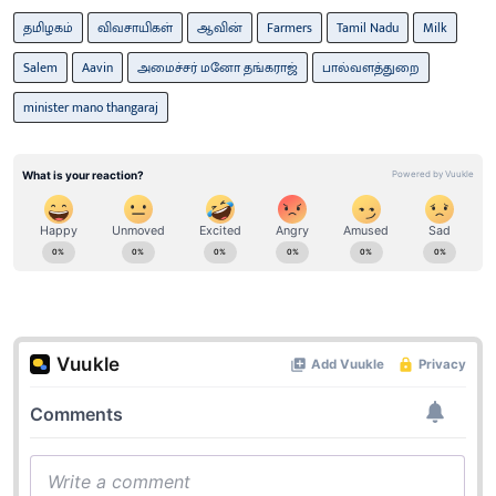
தமிழகம்
விவசாயிகள்
ஆவின்
Farmers
Tamil Nadu
Milk
Salem
Aavin
அமைச்சர் மனோ தங்கராஜ்
பால்வளத்துறை
minister mano thangaraj