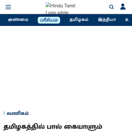
அண்மை
தமிழகம்
இந்தியா
உல
ப்ரீமியம்
வணிகம்
தமிழகத்தில் பால் கையாளும்