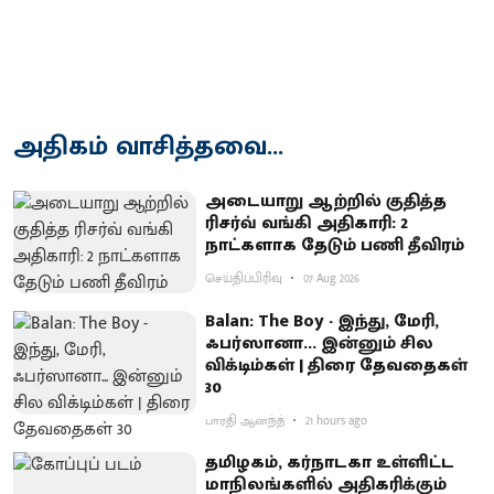
அதிகம் வாசித்தவை...
அடையாறு ஆற்றில் குதித்த
ரிசர்வ் வங்கி அதிகாரி: 2
நாட்களாக தேடும் பணி தீவிரம்
செய்திப்பிரிவு
07 Aug 2026
Balan: The Boy - இந்து, மேரி,
ஃபர்ஸானா... இன்னும் சில
விக்டிம்கள் | திரை தேவதைகள்
30
பாரதி ஆனந்த்
21 hours ago
தமிழகம், கர்நாடகா உள்ளிட்ட
மாநிலங்களில் அதிகரிக்கும்