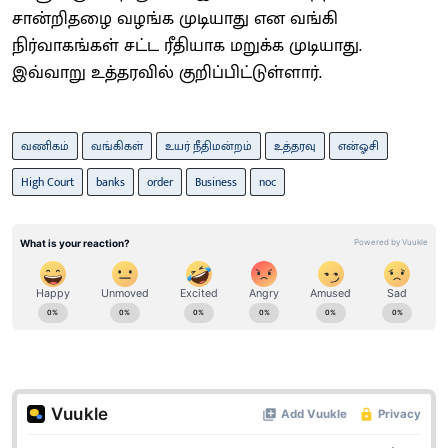
சான்றிதழை வழங்க முடியாது என வங்கி
நிர்வாகங்கள் சட்ட ரீதியாக மறுக்க முடியாது.
இவ்வாறு உத்தரவில் குறிப்பிட்டுள்ளார்.
வணிகம்
வங்கிகள்
உயர் நீதிமன்றம்
உத்தரவு
என்ஓசி
High Court
banks
order
Business
noc