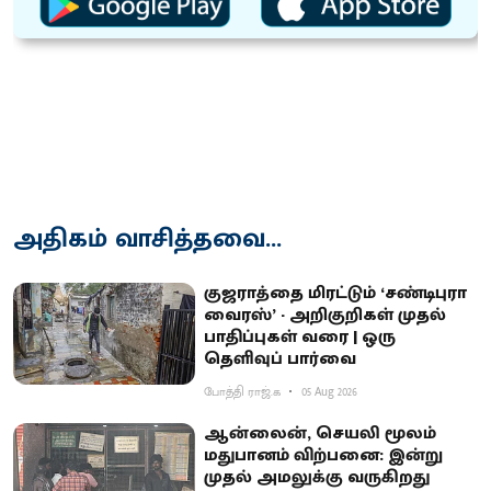
அதிகம் வாசித்தவை...
குஜராத்தை மிரட்டும் ‘சண்டிபுரா
வைரஸ்’ - அறிகுறிகள் முதல்
பாதிப்புகள் வரை | ஒரு
தெளிவுப் பார்வை
போத்தி ராஜ்.க
05 Aug 2026
ஆன்லைன், செயலி மூலம்
மதுபானம் விற்பனை: இன்று
முதல் அமலுக்கு வருகிறது