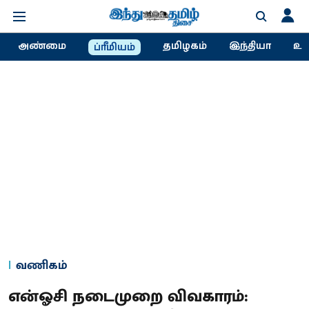
அண்மை
தமிழகம்
இந்தியா
உல
ப்ரீமியம்
வணிகம்
என்ஓசி நடைமுறை விவகாரம்: