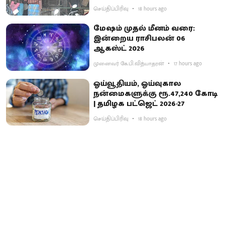
செய்திப்பிரிவு
18 hours ago
மேஷம் முதல் மீனம் வரை:
இன்றைய ராசிபலன் 06
ஆகஸ்ட் 2026
முனைவர் கே.பி.வித்யாதரன்
17 hours ago
ஓய்வூதியம், ஓய்வுகால
நன்மைகளுக்கு ரூ.47,240 கோடி
| தமிழக பட்ஜெட் 2026-27
செய்திப்பிரிவு
18 hours ago