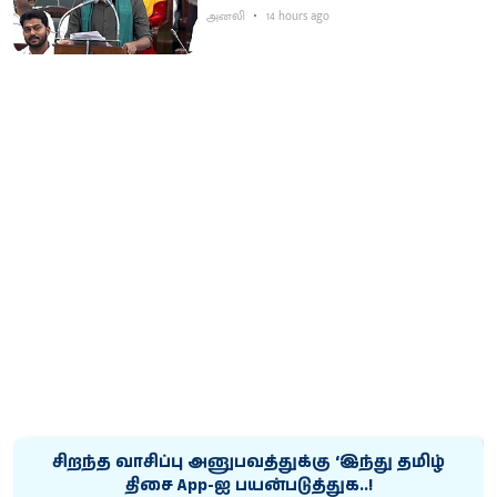
அனலி
14 hours ago
சிறந்த வாசிப்பு அனுபவத்துக்கு ‘இந்து தமிழ்
திசை App-ஐ பயன்படுத்துக..!