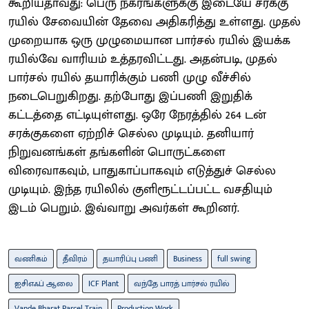
கூறியதாவது: பெரு நகரங்களுக்கு இடையே சரக்கு
ரயில் சேவையின் தேவை அதிகரித்து உள்ளது. முதல்
முறையாக ஒரு முழுமையான பார்சல் ரயில் இயக்க
ரயில்வே வாரியம் உத்தரவிட்டது. அதன்படி, முதல்
பார்சல் ரயில் தயாரிக்கும் பணி முழு வீச்சில்
நடைபெறுகிறது. தற்போது இப்பணி இறுதிக்
கட்டத்தை எட்டியுள்ளது. ஒரே நேரத்தில் 264 டன்
சரக்குகளை ஏற்றிச் செல்ல முடியும். தனியார்
நிறுவனங்கள் தங்களின் பொருட்களை
விரைவாகவும், பாதுகாப்பாகவும் எடுத்துச் செல்ல
முடியும். இந்த ரயிலில் குளிரூட்டப்பட்ட வசதியும்
இடம் பெறும். இவ்வாறு அவர்கள் கூறினர்.
வணிகம்
தீவிரம்
தயாரிப்பு பணி
Business
full swing
ஐசிஎஃப் ஆலை
ICF Plant
வந்தே பாரத் பார்சல் ரயில்
Vande Bharat Parcel Train
Production Work