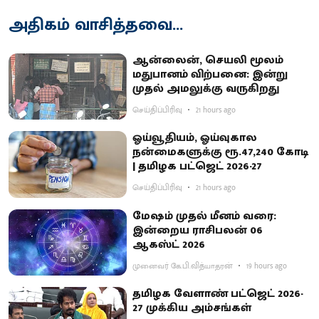
அதிகம் வாசித்தவை...
ஆன்லைன், செயலி மூலம்
மதுபானம் விற்பனை: இன்று
முதல் அமலுக்கு வருகிறது
செய்திப்பிரிவு
21 hours ago
ஓய்வூதியம், ஓய்வுகால
நன்மைகளுக்கு ரூ.47,240 கோடி
| தமிழக பட்ஜெட் 2026-27
செய்திப்பிரிவு
21 hours ago
மேஷம் முதல் மீனம் வரை:
இன்றைய ராசிபலன் 06
ஆகஸ்ட் 2026
முனைவர் கே.பி.வித்யாதரன்
19 hours ago
தமிழக வேளாண் பட்ஜெட் 2026-
27 முக்கிய அம்சங்கள்