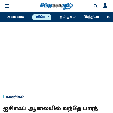
அண்மை
தமிழகம்
இந்தியா
உல
ப்ரீமியம்
வணிகம்
ஐசிஎஃப் ஆலையில் வந்தே பாரத்