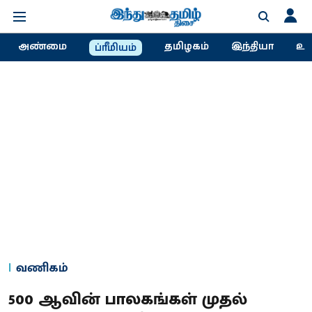
அண்மை
தமிழகம்
இந்தியா
உல
ப்ரீமியம்
வணிகம்
500 ஆவின் பாலகங்கள் முதல்