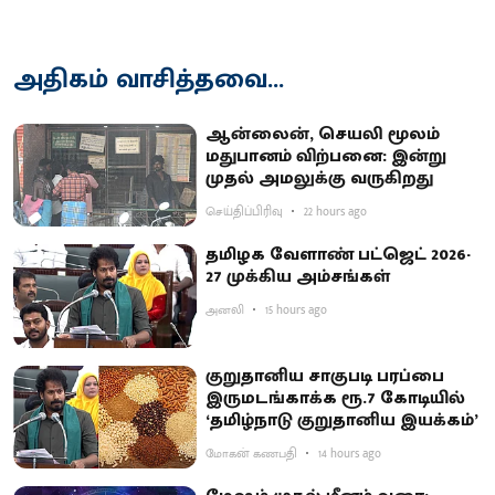
அதிகம் வாசித்தவை...
ஆன்லைன், செயலி மூலம்
மதுபானம் விற்பனை: இன்று
முதல் அமலுக்கு வருகிறது
செய்திப்பிரிவு
22 hours ago
தமிழக வேளாண் பட்ஜெட் 2026-
27 முக்கிய அம்சங்கள்
அனலி
15 hours ago
குறுதானிய சாகுபடி பரப்பை
இருமடங்காக்க ரூ.7 கோடியில்
‘தமிழ்நாடு குறுதானிய இயக்கம்’
மோகன் கணபதி
14 hours ago