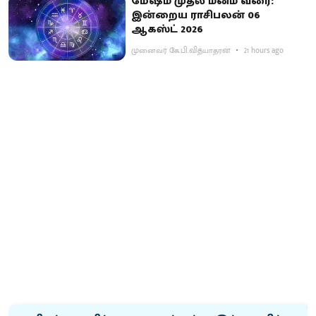
மேஷம் முதல் மீனம் வரை:
இன்றைய ராசிபலன் 06
ஆகஸ்ட் 2026
முனைவர் கே.பி.வித்யாதரன்
21 hours ago