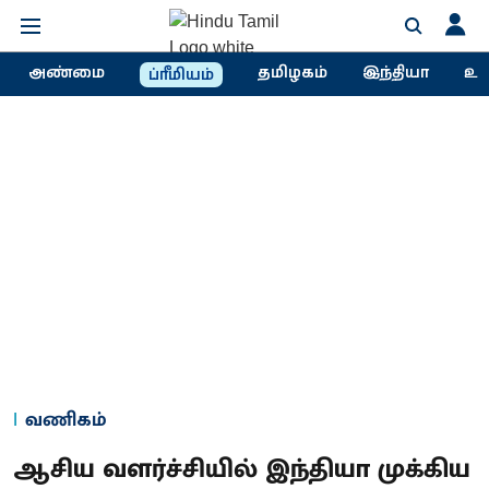
அண்மை
தமிழகம்
இந்தியா
உல
ப்ரீமியம்
வணிகம்
ஆசிய வளர்ச்சியில் இந்தியா முக்கிய