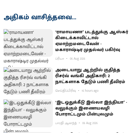
அதிகம் வாசித்தவை...
‘ராமாயணா’ படத்துக்கு ஆஸ்கர்
கிடைக்காவிட்டால்
ஏமாற்றமடைவேன் -
மகாராஷ்டிர முதல்வர் பகிர்வு
ப்ரியா
06 Aug 2026
அடையாறு ஆற்றில் குதித்த
ரிசர்வ் வங்கி அதிகாரி: 2
நாட்களாக தேடும் பணி தீவிரம்
செய்திப்பிரிவு
16 hours ago
‘இடஒதுக்கீடு இல்லா இந்தியா’ -
வலுக்கும் இணையவழி
போராட்டமும் பின்புலமும்
பாரதி ஆனந்த்
06 Aug 2026