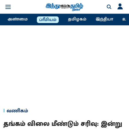
அண்மை
தமிழகம்
இந்தியா
உல
ப்ரீமியம்
வணிகம்
தங்கம் விலை மீண்டும் சரிவு: இன்று