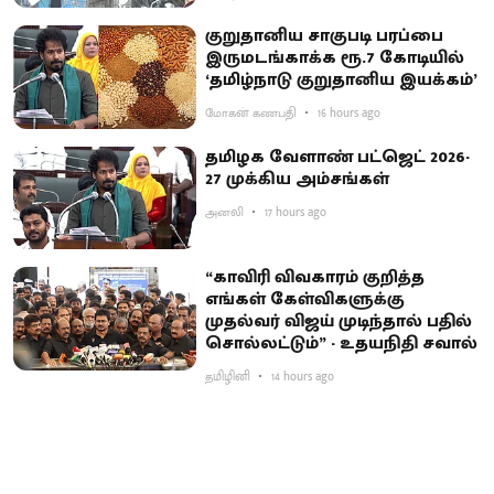
குறுதானிய சாகுபடி பரப்பை
இருமடங்காக்க ரூ.7 கோடியில்
‘தமிழ்நாடு குறுதானிய இயக்கம்’
மோகன் கணபதி
16 hours ago
தமிழக வேளாண் பட்ஜெட் 2026-
27 முக்கிய அம்சங்கள்
அனலி
17 hours ago
“காவிரி விவகாரம் குறித்த
எங்கள் கேள்விகளுக்கு
முதல்வர் விஜய் முடிந்தால் பதில்
சொல்லட்டும்” - உதயநிதி சவால்
தமிழினி
14 hours ago