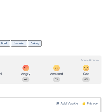
ticket
New rules
Booking