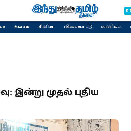
E-
யா
உலகம்
சினிமா
விளையாட்டு
வணிகம்
ிவு: இன்று முதல் புதிய