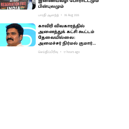
இணையவழி போராட்டமும்
பின்புலமும்
பாரதி ஆனந்த்
06 Aug 2026
காவிரி விவகாரத்தில்
அனைத்துக் கட்சி கூட்டம்
தேவையில்லை:
அமைச்சர் நிர்மல் குமார்
விளக்கம்
செய்திப்பிரிவு
17 hours ago