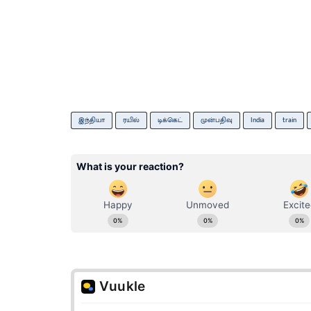
இந்தியா
ரயில்
டிக்கெட்
முன்பதிவு
India
train