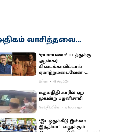
திகம் வாசித்தவை...
‘ராமாயணா’ படத்துக்கு
ஆஸ்கர்
கிடைக்காவிட்டால்
ஏமாற்றமடைவேன் -
மகாராஷ்டிர முதல்வர்
ப்ரியா
06 Aug 2026
பகிர்வு
உதயநிதி காரில் ஏற
முயன்ற பழனிசாமி
செய்திப்பிரிவு
17 hours ago
‘இடஒதுக்கீடு இல்லா
இந்தியா’ - வலுக்கும்