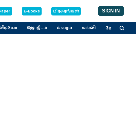
Paper
E-Books
பிரசுரங்கள்
SIGN IN
மேலும்
வீடியோ
ஜோதிடம்
க்ரைம்
கல்வி