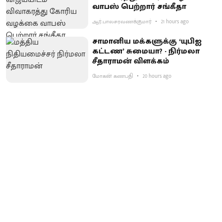
வாபஸ் பெற்றார் சங்கீதா
ஆர்.பாலசரவணக்குமார்
21 hours ago
சாமானிய மக்களுக்கு ‘யுபிஐ
கட்டண’ சுமையா? - நிர்மலா
சீதாராமன் விளக்கம்
மோகன் கணபதி
20 hours ago