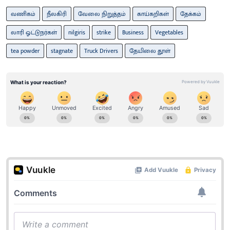
வணிகம்
நீலகிரி
வேலை நிறுத்தம்
காய்கறிகள்
தேக்கம்
லாரி ஓட்டுநர்கள்
nilgiris
strike
Business
Vegetables
tea powder
stagnate
Truck Drivers
தேயிலை தூள்