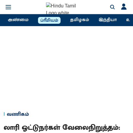
அண்மை
தமிழகம்
இந்தியா
உல
ப்ரீமியம்
வணிகம்
லாரி ஓட்டுநர்கள் வேலைநிறுத்தம்: