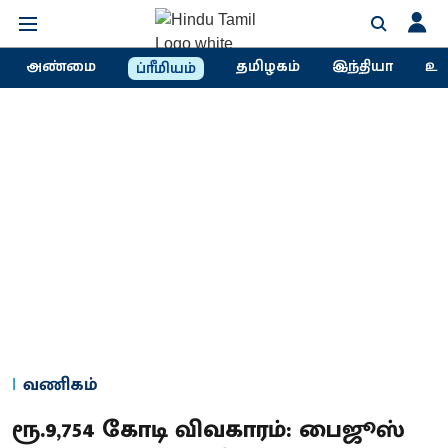
அண்மை
தமிழகம்
இந்தியா
உல
ப்ரீமியம்
வணிகம்
ரூ.9,754 கோடி விவகாரம்: பைஜூஸ்