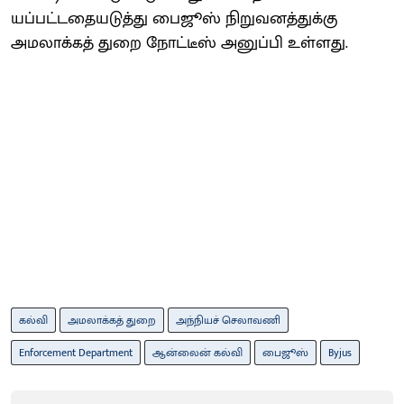
யப்பட்டதையடுத்து பைஜூஸ் நிறுவனத்துக்கு
அமலாக்கத் துறை நோட்டீஸ் அனுப்பி உள்ளது.
கல்வி
அமலாக்கத் துறை
அந்நியச் செலாவணி
Enforcement Department
ஆன்லைன் கல்வி
பைஜூஸ்
Byjus