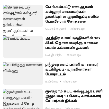
செங்கல்பட்டு எஸ்ஆர்எம்
கல்லூரி மாணவர்கள்
தங்கியுள்ள குடியிருப்புகளில்
போலீஸார் சோதனை
பெ.ஜேம்ஸ்குமார்
20 hours ago
ஆந்திர வனப்பகுதிகளில் 905
கி.மீ. தொலைவுக்கு சாலை:
பவன் கல்யாண் தகவல்
செய்திப்பிரிவு
23 hours ago
ஸ்ரீமுஷ்ணம் பள்ளி மாணவர்
உயிரிழப்பு - உறவினர்கள்
போராட்டம்
ம.வீரவேல்
16 hours ago
மூன்றாம் கட்ட எஸ்ஐஆர் பணி -
இதுவரை 1.5 கோடி வாக்காளர்
பெயர்கள் நீக்கம்
வேட்டையன்
20 hours ago