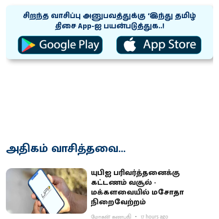
சிறந்த வாசிப்பு அனுபவத்துக்கு ‘இந்து தமிழ்
திசை App-ஐ பயன்படுத்துக..!
அதிகம் வாசித்தவை...
யுபிஐ பரிவர்த்தனைக்கு
கட்டணம் வசூல் -
மக்களவையில் மசோதா
நிறைவேற்றம்
மோகன் கணபதி
17 hours ago