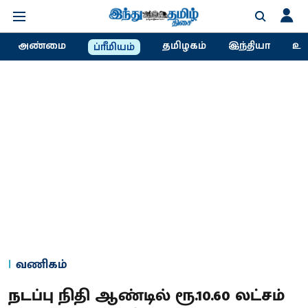
அண்மை
தமிழகம்
இந்தியா
உல
ப்ரீமியம்
வணிகம்
நடப்பு நிதி ஆண்டில் ரூ.10.60 லட்சம்