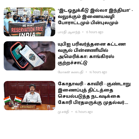
‘இடஒதுக்கீடு இல்லா இந்தியா’ -
வலுக்கும் இணையவழி
போராட்டமும் பின்புலமும்
பாரதி ஆனந்த்
15 hours ago
யுபிஐ பரிவர்த்தனை கட்டண
வசூல் பின்னணியில்
அமெரிக்கா: காங்கிரஸ்
குற்றச்சாட்டு
மோகன் கணபதி
16 hours ago
கோதாவரி - காவிரி - குண்டாறு
இணைப்புத் திட்டத்தை
செயல்படுத்த நடவடிக்கை
கோரி பிரதமருக்கு முதல்வர்
விஜய் கடிதம்
மு.சக்தி
16 hours ago