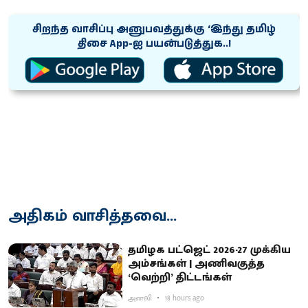
சிறந்த வாசிப்பு அனுபவத்துக்கு ‘இந்து தமிழ்
திசை App-ஐ பயன்படுத்துக..!
அதிகம் வாசித்தவை...
தமிழக பட்ஜெட் 2026-27 முக்கிய
அம்சங்கள் | அணிவகுத்த
‘வெற்றி’ திட்டங்கள்
அனலி
18 hours ago