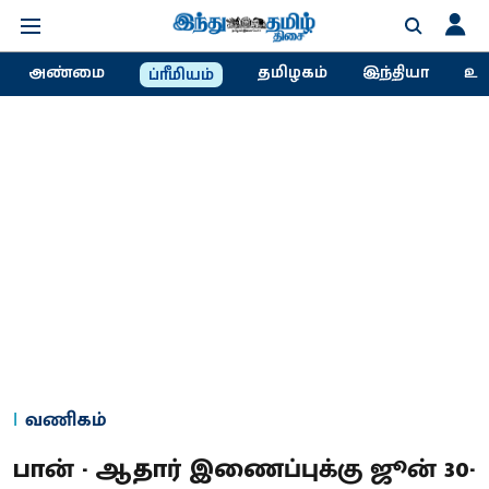
அண்மை
தமிழகம்
இந்தியா
உல
ப்ரீமியம்
வணிகம்
பான் - ஆதார் இணைப்புக்கு ஜூன் 30-