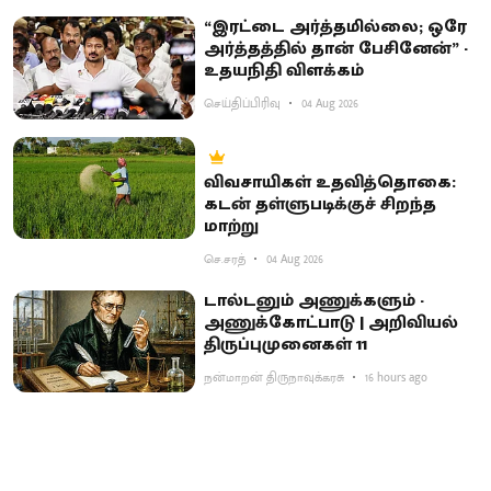
“இரட்டை அர்த்தமில்லை; ஒரே
அர்த்தத்தில் தான் பேசினேன்” -
உதயநிதி விளக்கம்
செய்திப்பிரிவு
04 Aug 2026
விவசாயிகள் உதவித்தொகை:
கடன் தள்ளுபடிக்குச் சிறந்த
மாற்று
செ.சரத்
04 Aug 2026
டால்டனும் அணுக்களும் -
அணுக்கோட்பாடு | அறிவியல்
திருப்புமுனைகள் 11
நன்மாறன் திருநாவுக்கரசு
16 hours ago