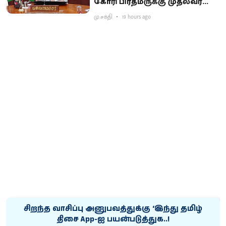
கோரி பிரதமருக்கு முதல்வர்
விஜய் கடிதம்
மு.சக்தி
19 hours ago
சிறந்த வாசிப்பு அனுபவத்துக்கு ‘இந்து தமிழ்
திசை App-ஐ பயன்படுத்துக..!