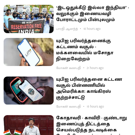
‘இடஒதுக்கீடு இல்லா இந்தியா’ -
வலுக்கும் இணையவழி
போராட்டமும் பின்புலமும்
பாரதி ஆனந்த்
18 hours ago
யுபிஐ பரிவர்த்தனைக்கு
கட்டணம் வசூல் -
மக்களவையில் மசோதா
நிறைவேற்றம்
மோகன் கணபதி
21 hours ago
யுபிஐ பரிவர்த்தனை கட்டண
வசூல் பின்னணியில்
அமெரிக்கா: காங்கிரஸ்
குற்றச்சாட்டு
மோகன் கணபதி
19 hours ago
கோதாவரி - காவிரி - குண்டாறு
இணைப்புத் திட்டத்தை
செயல்படுத்த நடவடிக்கை