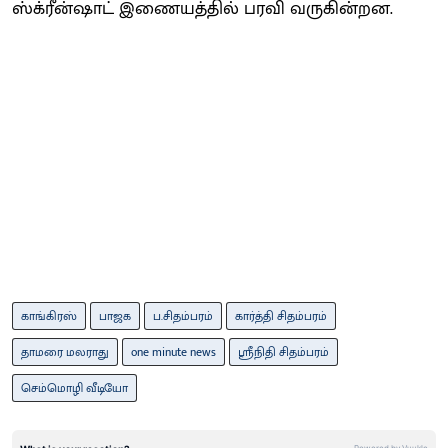
ஸ்க்ரீன்ஷாட் இணையத்தில் பரவி வருகின்றன.
காங்கிரஸ்
பாஜக
ப.சிதம்பரம்
கார்த்தி சிதம்பரம்
தாமரை மலராது
one minute news
ஸ்ரீநிதி சிதம்பரம்
செம்மொழி வீடியோ