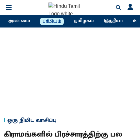
அண்மை
தமிழகம்
இந்தியா
உல
ப்ரீமியம்
ஒரு நிமிட வாசிப்பு
கிராமங்களில் பிரச்சாரத்திற்கு பல