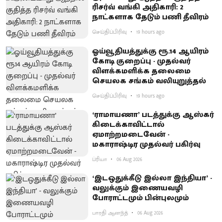
ரிசர்வ் வங்கி அதிகாரி: 2
நாட்களாக தேடும் பணி தீவிரம்
செய்திப்பிரிவு
19 hours ago
ஓய்வூதியத்துக்கு ரூ.14 ஆயிரம்
கோடி குறைப்பு - முதல்வர்
விளக்கமளிக்க தலைமை
செயலக சங்கம் வலியுறுத்தல்
செய்திப்பிரிவு
19 hours ago
‘ராமாயணா’ படத்துக்கு ஆஸ்கர்
கிடைக்காவிட்டால்
ஏமாற்றமடைவேன் -
மகாராஷ்டிர முதல்வர் பகிர்வு
ப்ரியா
06 Aug 2026
‘இடஒதுக்கீடு இல்லா இந்தியா’ -
வலுக்கும் இணையவழி
போராட்டமும் பின்புலமும்
பாரதி ஆனந்த்
06 Aug 2026