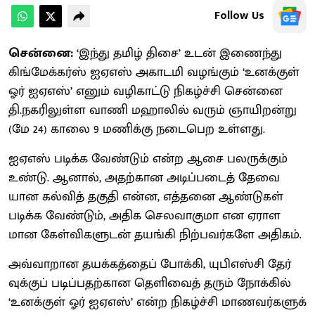
Follow Us
சென்னை:
‘இந்து தமிழ் திசை’ உடன் இணைந்து
கிங்​மேக்​கர்ஸ் ஐஏஎஸ் அகாடமி வழங்​கும் ‘உனக்​குள்
ஓர் ஐஏஎஸ்’ எனும் வழிகாட்டு நிகழ்ச்சி சென்னை
தி.நகரிலுள்ள வாணி மஹாலில் வரும் ஞாயிறன்று
(மே 24) காலை 9 மணிக்கு நடை​பெற உள்​ளது.
ஐஏஎஸ் படிக்க வேண்​டும் என்ற ஆசை பலருக்​கும்
உண்​டு. ஆனால், அதற்​கான அடிப்​படைத் தேவை​
யான கல்​வித் தகுதி என்ன, எத்​தனை ஆண்​டு​கள்
படிக்க வேண்​டும், அதிக செல​வாகுமா என ஏராள​
மான கேள்வி​களு​டன் தயங்கி நிற்​பவர்​களே அதி​கம்.
அவ்​வாறான தயக்​கத்​தைப் போக்​கி, யுபிஎஸ்சி தேர்​
வுக்​குப் படிப்பதற்​கான தெளி​வைத் தரும் நோக்​கில்
‘உனக்​குள் ஓர் ஐஏஎஸ்’ என்ற நிகழ்ச்சி மாணவர்​களுக்​