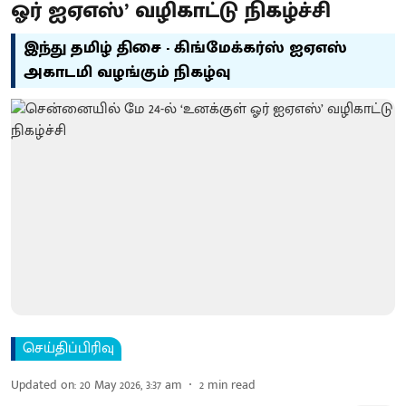
ஓர் ஐஏஎஸ்’ வழிகாட்டு நிகழ்ச்சி
இந்து தமிழ் திசை - கிங்மேக்கர்ஸ் ஐஏஎஸ்
அகாடமி வழங்கும் நிகழ்வு
செய்திப்பிரிவு
Updated on
:
20 May 2026, 3:37 am
2
min read