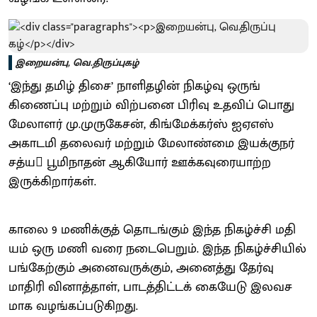
இறையன்பு, வெ.​திருப்​பு​கழ்
‘இந்து தமிழ் திசை’ நாளிதழின் நிகழ்வு ஒருங்​
கிணைப்பு மற்​றும் விற்​பனை பிரிவு உதவிப் பொது​
மேலா​ளர் மு.​முரு​கேசன், கிங்மேக்கர்ஸ் ஐஏஎஸ்
அகாடமி தலை​வர் மற்​றும் மேலாண்மை இயக்​குநர்
சத்ய பூமி​நாதன் ஆகியோர் ஊக்​க​வுரை​யாற்ற
இருக்கிறார்​கள்.
காலை 9 மணிக்​குத் தொடங்​கும் இந்த நிகழ்ச்சி மதி​
யம் ஒரு மணி வரை நடை​பெறும். இந்த நிகழ்ச்​சி​யில்
பங்​கேற்​கும் அனைவருக்கும், அனைத்து தேர்வு
மாதிரி வினாத்​தாள், பாடத்திட்டக் கையேடு இலவச​
மாக வழங்​கப்​படு​கிறது.