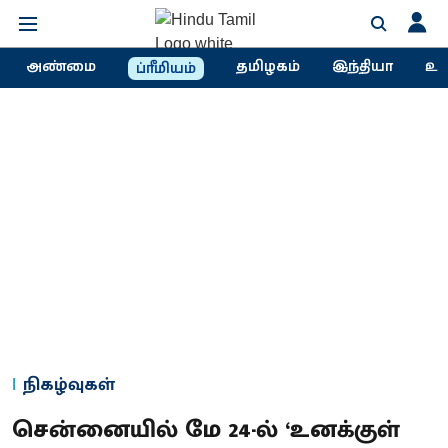
அண்மை
தமிழகம்
இந்தியா
உல
ப்ரீமியம்
நிகழ்வுகள்
சென்னையில் மே 24-ல் ‘உனக்குள்