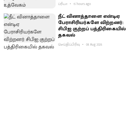
ப்ரியா
15 hours ago
நீட் வினாத்தாளை என்டிஏ
பேராசிரியர்களே விற்றனர்:
சிபிஐ குற்றப் பத்திரிகையில்
தகவல்
செய்திப்பிரிவு
08 Aug 2026