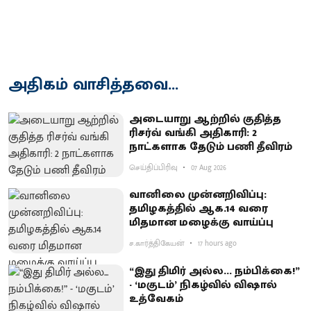
அதிகம் வாசித்தவை...
அடையாறு ஆற்றில் குதித்த
ரிசர்வ் வங்கி அதிகாரி: 2
நாட்களாக தேடும் பணி தீவிரம்
செய்திப்பிரிவு
07 Aug 2026
வானிலை முன்னறிவிப்பு:
தமிழகத்தில் ஆக.14 வரை
மிதமான மழைக்கு வாய்ப்பு
ச.கார்த்திகேயன்
17 hours ago
“இது திமிர் அல்ல... நம்பிக்கை!”
- ‘மகுடம்’ நிகழ்வில் விஷால்
உத்வேகம்