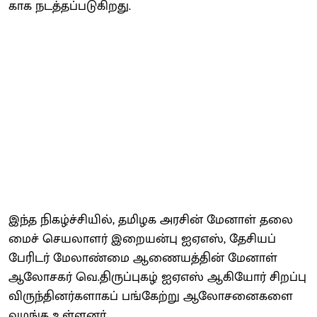
காக நடத்​தப்​படு​கிறது.
இந்த நிகழ்ச்​சி​யில், தமிழக அரசின் மேனாள் தலை​
மைச் செயலாளர் இறையன்பு ஐஏஎஸ், தேசி​யப்
பேரிடர் மேலாண்மை ஆணை​யத்​தின் மேனாள்
ஆலோ​சகர் வெ.​திருப்​பு​கழ் ஐஏஎஸ் ஆகியோர் சிறப்பு
விருந்​தினர்​களாகப் பங்​கேற்று ஆலோசனைகளை
வழங்​க​ உள்​ளனர்.