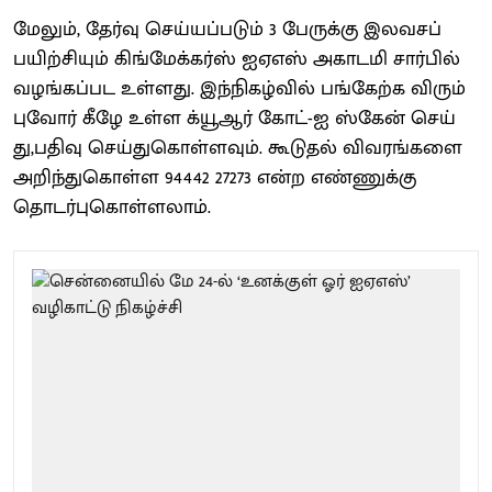
மேலும், தேர்வு செய்​யப்​படும் 3 பேருக்கு இலவசப்
பயிற்​சி​யும் கிங்​மேக்​கர்ஸ் ஐஏஎஸ் அகாடமி சார்​பில்
வழங்​கப்பட உள்​ளது. இந்​நிகழ்​வில் பங்​கேற்க விரும்​
புவோர் கீழே உள்ள க்யூஆர் கோட்-ஐ ஸ்கேன் செய்​
து,பதிவு செய்​து​கொள்​ள​வும். கூடு​தல் விவரங்​களை
அறிந்​து​கொள்ள 94442 27273 என்ற எண்​ணுக்கு
தொடர்​பு​கொள்ளலாம்​.