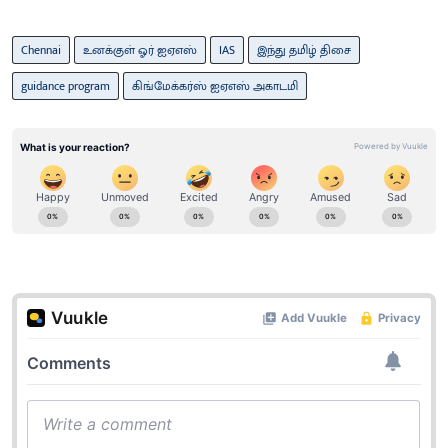
Chennai
உனக்குள் ஓர் ஐஏஎஸ்
IAS
இந்து தமிழ் திசை
guidance program
கிங்மேக்கர்ஸ் ஐஏஎஸ் அகாடமி