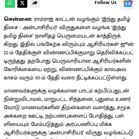
Follow Us
சென்னை:
​ராம்​ராஜ் காட்​டன் வழங்​கும் ‘இந்து தமிழ்
திசை - அன்​பாசிரியர்’ விருதுகளை வழங்க ‘இந்து
தமிழ் திசை’ நாளிதழ் பெரு​மை​யுடன் காத்​திருக்​
கிறது. இதில் பங்​கேற்க விரும்​பும் ஆசிரியர்​கள் ஜூன்
22-ம் தேதிக்​குள் விண்​ணப்​பிக்​குமாறு தெரிவிக்​கப்​பட்​
டிருந்​தது. தற்​போது பெரு​வாரி​யான ஆசிரியர்​களின்
கோரிக்​கையை ஏற்​று, விண்​ணப்​பிக்​கும் காலஅவ​
காசம் வரும் 30-ம் தேதி வரை நீட்​டிக்​கப்​பட்​டுள்​ளது.
மாணவர்​களுக்கு வழக்​க​மான பாடம் கற்​பிப்​பதுடன்
நின்​று​வி​டா​மல், மாறு​பட்ட சிந்​தனை, புதுமை உணர்​
வோடு மாணவர்​களின் திறன்​களை வளர்த்​து, சமூக
அக்​கறை ஊட்​டி, நற்​பண்​பு​களைப் போதித்​து, பள்​
ளியை​யும் மேம்​படுத்​தும் அர்ப்​பணிப்பு மிக்க
ஆசிரியர்​களுக்கு ‘அன்​பாசிரியர்’ விருது வழங்​கப்​படு​