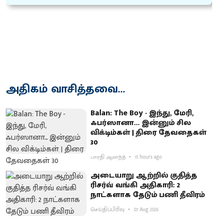
அதிகம் வாசித்தவை...
Balan: The Boy - இந்து, மேரி,
ஃபர்ஸானா... இன்னும் சில
விக்டிம்கள் | திரை தேவதைகள்
30
பாரதி ஆனந்த்
15 hours ago
அடையாறு ஆற்றில் குதித்த
ரிசர்வ் வங்கி அதிகாரி: 2
நாட்களாக தேடும் பணி தீவிரம்
செய்திப்பிரிவு
07 Aug 2026