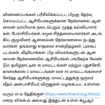
விண்​ணப்​பங்​கள் பரிசீலிக்​கப்​பட்ட பிறகு, தேர்வு
செய்​யப்​பட்ட ஆசிரியர்​களுக்​கான நேர்​காணல் ஆன்​
லைன் வாயி​லாக நடை​பெறும். மூத்த கல்​வி​யாளர்​
கள், பேராசிரியர்​கள், சமூக சிந்​தனை​யாளர்​கள் அடங்​
கிய குழு​வினர் ஆன்​லைன் நேர்​காணலை நடத்​து​
வார்​கள். தங்​களது சாதனை சான்​றிதழ்​கள், புகைப்​
படங்​கள், வீடியோக்​கள், பிற விவரங்​களு​டன் ஆன்​
லைன் நேர்​காணலில் ஆசிரியர்​கள் பங்​கேற்க வேண்​
டும். தமிழ்​நாட்​டின் 38 மாவட்​டங்​கள் மற்​றும் புதுச்​சேரி,
காரைக்​கால் 2 மாவட்​டங்​கள் என 40 மாவட்​டங்​களைச்
சேர்ந்த ஆசிரியர்​களுக்​கு, மாவட்​டத்​துக்கு ஒரு​வர்
வீதம் அன்​பாசிரியர் விருதுகள் வழங்​கப்பட உள்​ளன.
வரும் 30-ம் தேதிக்குள்
https://www.htamil.org/AA2025
என்ற லிங்க்-ல் அல்லது இத்துடன் உள்ள க்யூஆர்