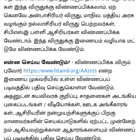
கள் இந்த விருதுக்கு விண்​ணப்​பிக்​கலாம். ஏற்​
கெனவே அன்​பாசிரியர் விருது, மாநில, மத்​திய அரசு
வழங்​கும் நல்​லாசிரியர் விருது பெற்​றவர்​கள்,
சிபிஎஸ்இ பள்ளி ஆசிரியர்​கள் விண்​ணப்​பிக்க
வேண்​டாம். இந்த விருதுக்கு இணை​யம் வழி​யாக மட்​
டுமே விண்​ணப்​பிக்க வேண்​டும்.
என்ன செய்ய வேண்​டும்? -
விண்​ணப்​பிக்க விரும்​
புவோர்
https://www.htamil.org/AA2025
என்ற
இணைய முகவரி​யில் உள்ள விண்​ணப்​பப்
படிவத்தில் பதிவு செய்​து​கொள்ள வேண்​டும்.
அதனுடன் சுய​விவரக் குறிப்​பு, சாதனை​கள் அடங்கிய
புகைப்​படங்​கள் / வீடியோக்​கள், ஊடக அங்​கீ​காரங்​
கள், ஆசிரியரின் நன்​முயற்​சிகளுக்​குப் பிறகு
மாணவர்​களின் செயல்​பாடு​களில் ஏற்​பட்ட முன்​னேற்​
றம் ஆகிய​வற்​றுக்​கான ஆதா​ரங்​களை​யும் விண்​ணப்​
பப் படிவத்​தில் பதிவு செய்ய வேண்​டும்.