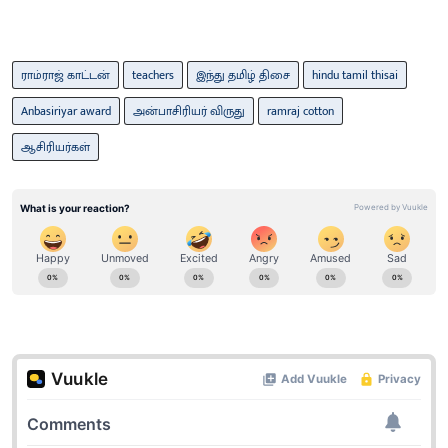
ராம்ராஜ் காட்டன்
teachers
இந்து தமிழ் திசை
hindu tamil thisai
Anbasiriyar award
அன்பாசிரியர் விருது
ramraj cotton
ஆசிரியர்​கள்