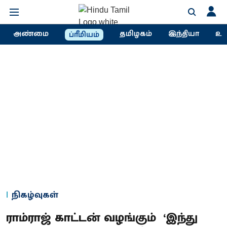
அண்மை
தமிழகம்
இந்தியா
உல
ப்ரீமியம்
நிகழ்வுகள்
ராம்ராஜ் காட்டன் வழங்கும் ‘இந்து