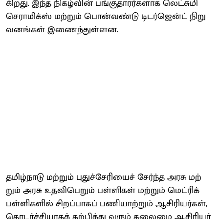
கிறது. இந்த நிகழ்​வின் பங்​கு​தா​ரர்​களாக லெட்​சுமி
செராமிக்ஸ் மற்​றும் பொன்​வண்டு டிடர்​ஜென்ட் நிறு​
வனங்​கள் இணைந்​துள்​ளன.
தமிழ்​நாடு மற்​றும் புதுச்​சேரியைச் சேர்ந்த அரசு மற்​
றும் அரசு உதவி​பெறும் பள்​ளி​கள் மற்​றும் மெட்​ரிக்
பள்​ளி​களில் சிறப்​பாகப் பணி​யாற்​றும் ஆசிரியர்​கள்,
தொடர்ச்​சி​யாகக் கற்​பித்து வரும் தலைமை ஆசிரியர்​