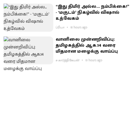
“இது திமிர் அல்ல... நம்பிக்கை!”
- ‘மகுடம்’ நிகழ்வில் விஷால்
உத்வேகம்
ப்ரியா
18 hours ago
வானிலை முன்னறிவிப்பு:
தமிழகத்தில் ஆக.14 வரை
மிதமான மழைக்கு வாய்ப்பு
ச.கார்த்திகேயன்
19 hours ago