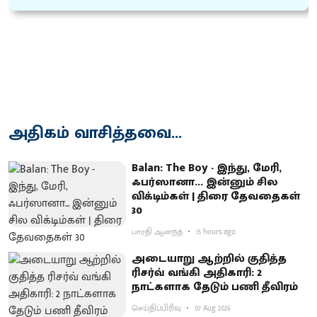
அதிகம் வாசித்தவை...
Balan: The Boy - இந்து, மேரி,
ஃபர்ஸானா... இன்னும் சில
விக்டிம்கள் | திரை தேவதைகள்
30
பாரதி ஆனந்த்
15 hours ago
அடையாறு ஆற்றில் குதித்த
ரிசர்வ் வங்கி அதிகாரி: 2
நாட்களாக தேடும் பணி தீவிரம்
செய்திப்பிரிவு
07 Aug 2026