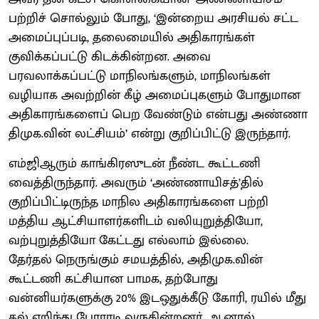
பற்றிச் சொல்லும் போது, ‘இன்றைய அரசியல் சட்ட
அமைப்புப்படி, தலைமையில் அதிகாரங்கள்
குவிக்கப்பட்டு கிடக்கின்றன. அவை
பரவலாக்கப்பட்டு மாநிலங்களும், மாநிலங்கள்
வழியாக அவற்றின் கீழ் அமைப்புகளும் போதுமான
அதிகாரங்களைப் பெற வேண்டும் என்பது அண்ணா
திமுக.வின் லட்சியம்’ என்று குறிப்பிட்டு இருந்தார்.
எம்ஜிஆரும் காங்கிரஸுடன் நீண்ட கூட்டணி
வைத்திருந்தார். அவரும் ‘அண்ணாயிசத்’தில்
குறிப்பிட்டிருந்த மாநில அதிகாரங்களை பற்றி
மத்திய ஆட்சியாளர்களிடம் வலியுறுத்தியோ,
வற்புறுத்தியோ கேட்டது எல்லாம் இல்லை.
தேர்தல் நெருங்கும் சமயத்தில், அதிமுக.வின்
கூட்டணி கட்சியான பாமக, தற்போது
வன்னியர்களுக்கு 20% இடஒதுக்கீடு கோரி, ரயில் மீது
கல் எறிந்து போராடி வருகின்றனர். ஆனால்