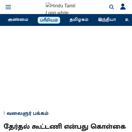
அண்மை
தமிழகம்
இந்தியா
உல
ப்ரீமியம்
வலைஞர் பக்கம்
தேர்தல் கூட்டணி என்பது கொள்கை