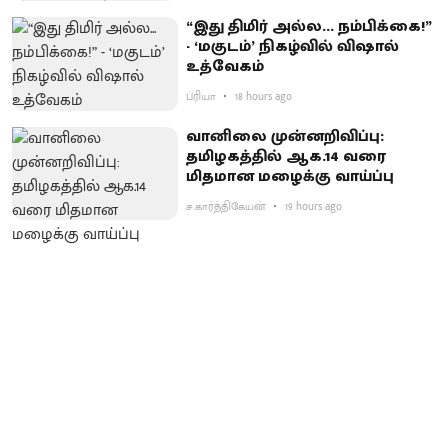
“இது திமிர் அல்ல... நம்பிக்கை!”
- ‘மகுடம்’ நிகழ்வில் விஷால்
உத்வேகம்
ப்ரியா
18 hours ago
வானிலை முன்னறிவிப்பு:
தமிழகத்தில் ஆக.14 வரை
மிதமான மழைக்கு வாய்ப்பு
ச.கார்த்திகேயன்
19 hours ago