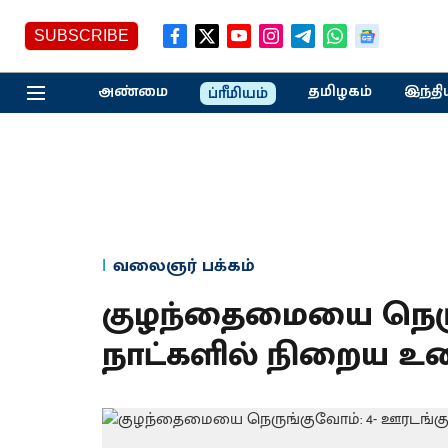
SUBSCRIBE
அண்மை
தமிழகம்
இந்தி
ப்ரீமியம்
வலைஞர் பக்கம்
குழந்தைமையை நெருங
நாட்களில் நிறைய 