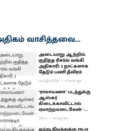
திகம் வாசித்தவை...
அடையாறு ஆற்றில்
குதித்த ரிசர்வ் வங்கி
அதிகாரி: 2 நாட்களாக
தேடும் பணி தீவிரம்
செய்திப்பிரிவு
18 hours ago
‘ராமாயணா’ படத்துக்கு
ஆஸ்கர்
கிடைக்காவிட்டால்
ஏமாற்றமடைவேன் -
மகாராஷ்டிர முதல்வர்
ப்ரியா
06 Aug 2026
பகிர்வு
ஓய்வூதியத்துக்கு ரூ.14