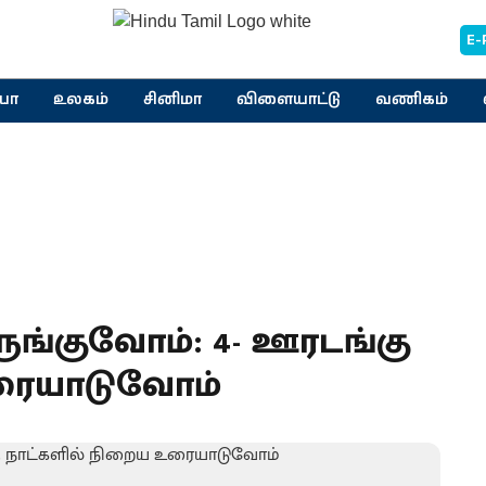
E-
யா
உலகம்
சினிமா
விளையாட்டு
வணிகம்
்குவோம்: 4- ஊரடங்கு
உரையாடுவோம்