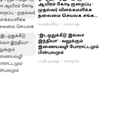
ஆயிரம் கோடி குறைப்பு -
முதல்வர் விளக்கமளிக்க
தலைமை செயலக சங்கம்
வலியுறுத்தல்
செய்திப்பிரிவு
18 hours ago
‘இடஒதுக்கீடு இல்லா
இந்தியா’ - வலுக்கும்
இணையவழி போராட்டமும்
பின்புலமும்
பாரதி ஆனந்த்
06 Aug 2026