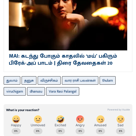
MAI: கடந்து போகும் காதலில் ‘மய்’ பகிரும்
பிரேக்-அப் பாடம் | திரை தேவதைகள் 20
துலாம்
தனுசு
விருச்சிகம்
வார ராசி பலன்கள்
thulam
viruchigam
dhanusu
Vara Rasi Palangal