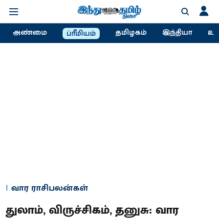
அண்மை
தமிழகம்
இந்தியா
உல
ப்ரீமியம்
வார ராசிபலன்கள்
துலாம், விருச்சிகம், தனுசு: வார