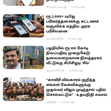
மோகன் கணபதி
15 hours ago
ரூ.2,000+ யுபிஐ
பரிவர்த்தனைக்கு கட்டணம்
வசூலிக்க மத்திய அரசு
பரிசீலனை
செய்திப்பிரிவு
23 hours ago
பழநியில் ரூ.100 கோடி
நிலப்பதிவு முறைகேடு:
தலைமறைவான நிலத்தரகர்
வீட்டுக்கு சிபிசிஐடி ‘சீல்’
ஆ.நல்லசிவன்
20 hours ago
“காவிரி விவகாரம் குறித்த
எங்கள் கேள்விகளுக்கு
முதல்வர் விஜய் முடிந்தால் பதில்
சொல்லட்டும்” - உதயநிதி சவால்
தமிழினி
19 hours ago