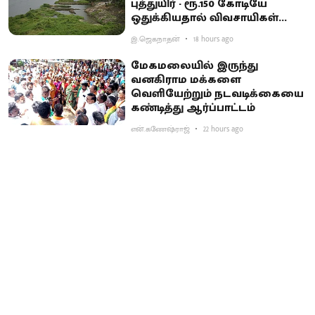
புத்துயிர் - ரூ.150 கோடியே
ஒதுக்கியதால் விவசாயிகள்
ஏமாற்றம்
இ.ஜெகநாதன்
18 hours ago
மேகமலையில் இருந்து
வனகிராம மக்களை
வெளியேற்றும் நடவடிக்கையை
கண்டித்து ஆர்ப்பாட்டம்
என்.கணேஷ்ராஜ்
22 hours ago