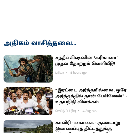
அதிகம் வாசித்தவை...
சந்தீப் கிஷனின் ‘கரிகாலா’
முதல் தோற்றம் வெளியீடு!
ப்ரியா
18 hours ago
“இரட்டை அர்த்தமில்லை; ஒரே
அர்த்தத்தில் தான் பேசினேன்” -
உதயநிதி விளக்கம்
செய்திப்பிரிவு
04 Aug 2026
காவிரி - வைகை - குண்டாறு
இணைப்புத் திட்டத்துக்கு