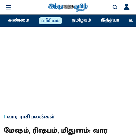
அண்மை
தமிழகம்
இந்தியா
உல
ப்ரீமியம்
வார ராசிபலன்கள்
மேஷம், ரிஷபம், மிதுனம்: வார