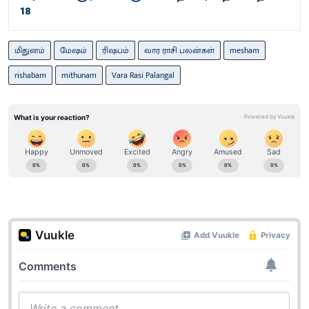
18
மிதுனம்
மேஷம்
ரிஷபம்
வார ராசி பலன்கள்
mesham
rishabam
mithunam
Vara Rasi Palangal