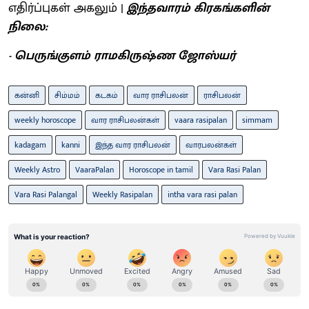
எதிர்ப்புகள் அகலும் |
இந்தவாரம் கிரகங்களின்
நிலை:
- பெருங்குளம் ராமகிருஷ்ண ஜோஸ்யர்
கன்னி
சிம்மம்
கடகம்
வார ராசிபலன்
ராசிபலன்
weekly horoscope
வார ராசிபலன்கள்
vaara rasipalan
simmam
kadagam
kanni
இந்த வார ராசிபலன்
வாரபலன்கள்
Weekly Astro
VaaraPalan
Horoscope in tamil
Vara Rasi Palan
Vara Rasi Palangal
Weekly Rasipalan
intha vara rasi palan