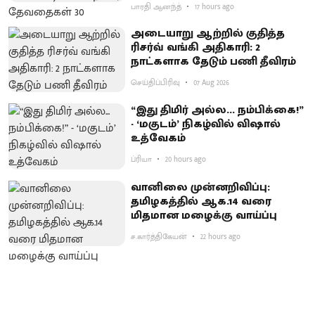
பாரதி ஆனந்த்
17 hours ago
அடையாறு ஆற்றில் குதித்த
ரிசர்வ் வங்கி அதிகாரி: 2
நாட்களாக தேடும் பணி தீவிரம்
செய்திப்பிரிவு
07 Aug 2026
“இது திமிர் அல்ல... நம்பிக்கை!”
- ‘மகுடம்’ நிகழ்வில் விஷால்
உத்வேகம்
ப்ரியா
20 hours ago
வானிலை முன்னறிவிப்பு:
தமிழகத்தில் ஆக.14 வரை
மிதமான மழைக்கு வாய்ப்பு
ச.கார்த்திகேயன்
22 hours ago