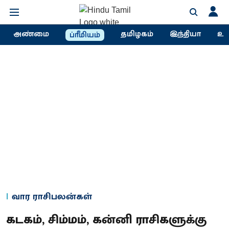
அண்மை
தமிழகம்
இந்தியா
உல
ப்ரீமியம்
வார ராசிபலன்கள்
கடகம், சிம்மம், கன்னி ராசிகளுக்கு