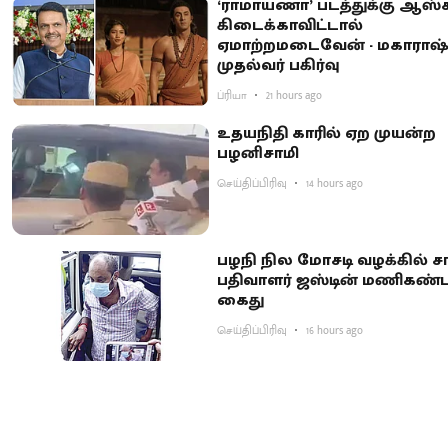
‘ராமாயணா’ படத்துக்கு ஆஸ்க
கிடைக்காவிட்டால்
ஏமாற்றமடைவேன் - மகாராஷ்
முதல்வர் பகிர்வு
ப்ரியா
21 hours ago
உதயநிதி காரில் ஏற முயன்ற
பழனிசாமி
செய்திப்பிரிவு
14 hours ago
பழநி நில மோசடி வழக்கில் சா
பதிவாளர் ஜஸ்டின் மணிகண்
கைது
செய்திப்பிரிவு
16 hours ago