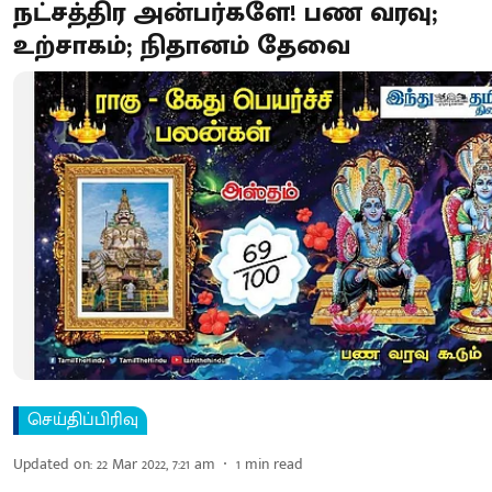
நட்சத்திர அன்பர்களே! பண வரவு;
உற்சாகம்; நிதானம் தேவை
செய்திப்பிரிவு
Updated on
:
22 Mar 2022, 7:21 am
1
min read