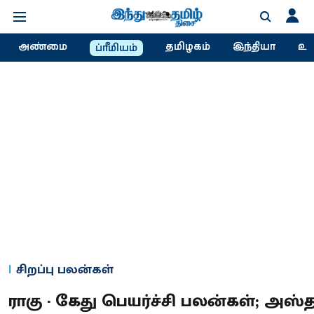
அண்மை
தமிழகம்
இந்தியா
உல
ப்ரீமியம்
சிறப்பு பலன்கள்
ராகு - கேது பெயர்ச்சி பலன்கள்; அஸ்த