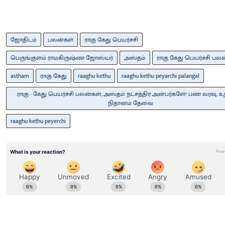
ஜோதிடம்
பலன்கள்
ராகு கேது பெயர்ச்சி
பெருங்குளம் ராமகிருஷ்ண ஜோஸ்யர்
அஸ்தம்
ராகு கேது பெயர்ச்சி பல
astham
ராகு கேது
raaghu kethu
raaghu kethu peyarchi palangal
ராகு - கேது பெயர்ச்சி பலன்கள்; அஸ்தம் நட்சத்திர அன்பர்களே! பண வரவு; உற
நிதானம் தேவை
raaghu kethu peyerchi