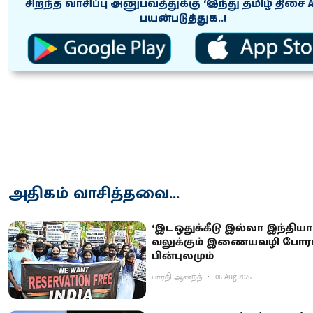
சிறந்த வாசிப்பு அனுபவத்துக்கு ‘இந்து தமிழ் திசை 
பயன்படுத்துக..!
அதிகம் வாசித்தவை...
‘இடஒதுக்கீடு இல்லா இந்தியா’ 
வலுக்கும் இணையவழி போராட
பின்புலமும்
பாரதி ஆனந்த்
06 Aug 2026