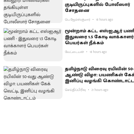
குடியிருப்புகளில் போலீஸார்
சோதனை
பெ.ஜேம்ஸ்குமார்
18 hours ago
மூன்றாம் கட்ட எஸ்ஐஆர் பணி
இதுவரை 1.5 கோடி வாக்காளர்
பெயர்கள் நீக்கம்
வேட்டையன்
18 hours ago
தமிழ்நாடு விரைவு ரயிலின் 50
ஆண்டு விழா: பயணிகள் கேக் 
இனிப்பு வழங்கி கொண்டாட்ட
செய்திப்பிரிவு
21 hours ago