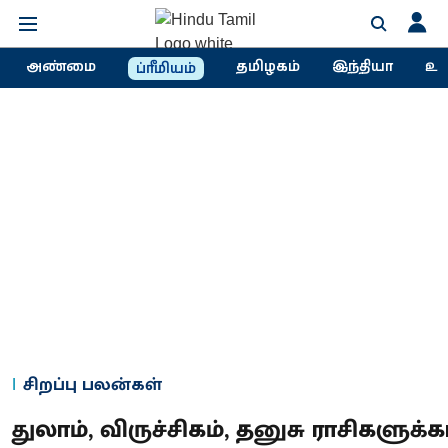
அண்மை
தமிழகம்
இந்தியா
உல
ப்ரீமியம்
சிறப்பு பலன்கள்
துலாம், விருச்சிகம், தனுசு ராசிகளுக