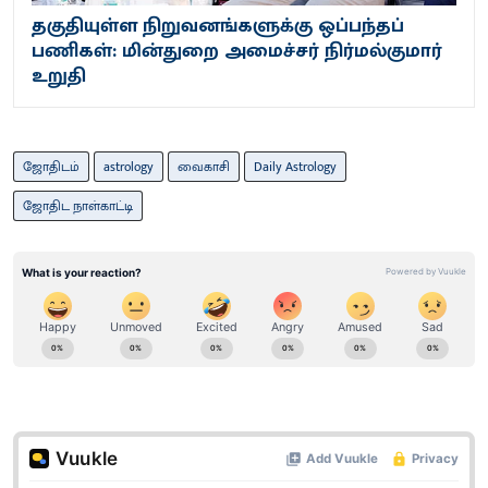
தகுதியுள்ள நிறுவனங்களுக்கு ஒப்பந்தப்
பணிகள்: மின்துறை அமைச்சர் நிர்மல்குமார்
உறுதி
ஜோதிடம்
astrology
வைகாசி
Daily Astrology
ஜோதிட நாள்காட்டி