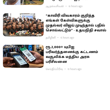
ஆ.நல்லசிவன்
16 hours ago
“காவிரி விவகாரம் குறித்த
எங்கள் கேள்விகளுக்கு
முதல்வர் விஜய் முடிந்தால் பதில்
சொல்லட்டும்” - உதயநிதி சவால்
தமிழினி
15 hours ago
ரூ.2,000+ யுபிஐ
பரிவர்த்தனைக்கு கட்டணம்
வசூலிக்க மத்திய அரசு
பரிசீலனை
செய்திப்பிரிவு
19 hours ago