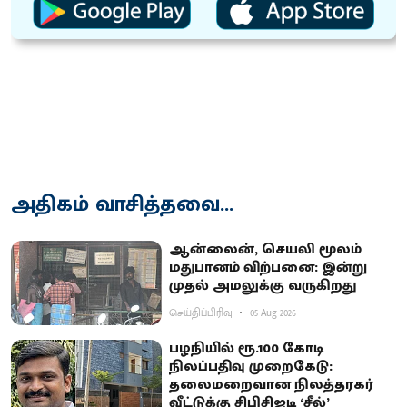
அதிகம் வாசித்தவை...
ஆன்லைன், செயலி மூலம்
மதுபானம் விற்பனை: இன்று
முதல் அமலுக்கு வருகிறது
செய்திப்பிரிவு
05 Aug 2026
பழநியில் ரூ.100 கோடி
நிலப்பதிவு முறைகேடு:
தலைமறைவான நிலத்தரகர்
வீட்டுக்கு சிபிசிஐடி ‘சீல்’