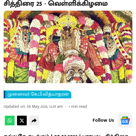
சித்திரை 25 - வெள்ளிக்கிழமை
முனைவர் கே.பி.வித்யாதரன்
Updated on
:
08 May 2026, 12:29 am
1
min read
Follow Us