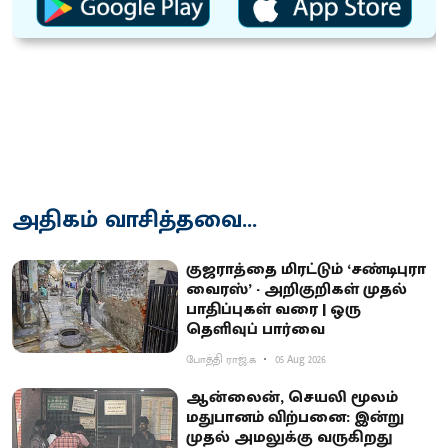
அதிகம் வாசித்தவை...
குஜராத்தை மிரட்டும் ‘சண்டிபுரா
வைரஸ்’ - அறிகுறிகள் முதல்
பாதிப்புகள் வரை | ஒரு
தெளிவுப் பார்வை
போத்தி ராஜ்.க
05 Aug 2026
ஆன்லைன், செயலி மூலம்
மதுபானம் விற்பனை: இன்று
முதல் அமலுக்கு வருகிறது