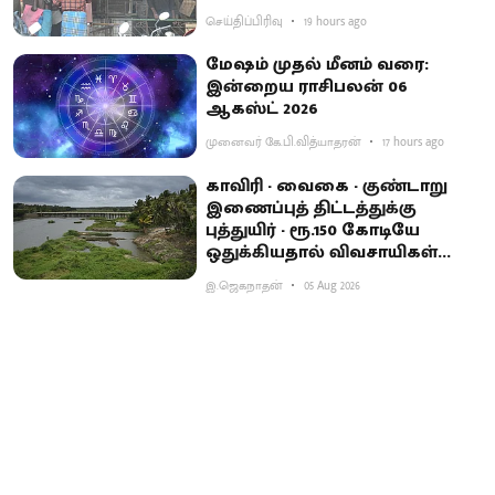
செய்திப்பிரிவு
19 hours ago
மேஷம் முதல் மீனம் வரை:
இன்றைய ராசிபலன் 06
ஆகஸ்ட் 2026
முனைவர் கே.பி.வித்யாதரன்
17 hours ago
காவிரி - வைகை - குண்டாறு
இணைப்புத் திட்டத்துக்கு
புத்துயிர் - ரூ.150 கோடியே
ஒதுக்கியதால் விவசாயிகள்
ஏமாற்றம்
இ.ஜெகநாதன்
05 Aug 2026