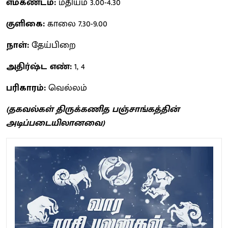
எமகண்டம்:
மதியம் 3.00-4.30
குளிகை:
காலை 7.30-9.00
நாள்:
தேய்பிறை
அதிர்ஷ்ட எண்:
1, 4
பரிகாரம்:
வெல்லம்
(தகவல்கள் திருக்கணித பஞ்சாங்கத்தின்
அடிப்படையிலானவை)