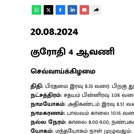
20.08.2024
குரோதி 4 ஆவணி
செவ்வாய்க்கிழமை
திதி:
பிரதமை இரவு 8.33 வரை. பிறகு த
நட்சத்திரம்:
சதயம் பின்னிரவு 3.08 வரை.
நாமயோகம்:
அதிகண்டம் இரவு 8.51 வரை
நாமகரணம்:
பாலவம் காலை 10.16 வர
நல்ல நேரம்:
காலை 8.00-9.00, நண்பகல் 1
யோகம்:
மந்தயோகம் நாள் முழுவதும்.