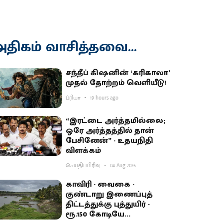
திகம் வாசித்தவை...
சந்தீப் கிஷனின் ‘கரிகாலா’
முதல் தோற்றம் வெளியீடு!
ப்ரியா
19 hours ago
“இரட்டை அர்த்தமில்லை;
ஒரே அர்த்தத்தில் தான்
பேசினேன்” - உதயநிதி
விளக்கம்
செய்திப்பிரிவு
04 Aug 2026
காவிரி - வைகை -
குண்டாறு இணைப்புத்
திட்டத்துக்கு புத்துயிர் -
ரூ.150 கோடியே