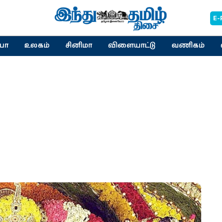
E-
யா
உலகம்
சினிமா
விளையாட்டு
வணிகம்