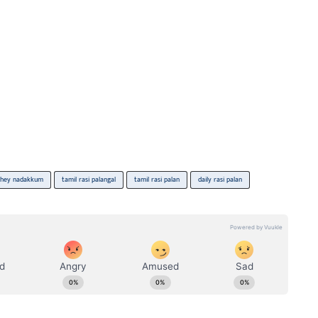
athey nadakkum
tamil rasi palangal
tamil rasi palan
daily rasi palan