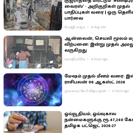
குஜராத்தை மிரட்டும் ‘சண்டிபு
வைரஸ்’ - அறிகுறிகள் முதல்
பாதிப்புகள் வரை | ஒரு தெளிவ
பார்வை
போத்தி ராஜ்.க
05 Aug 2026
ஆன்லைன், செயலி மூலம் ம
விற்பனை: இன்று முதல் அமலு
வருகிறது
செய்திப்பிரிவு
18 hours ago
மேஷம் முதல் மீனம் வரை: 
ராசிபலன் 06 ஆகஸ்ட் 2026
முனைவர் கே.பி.வித்யாதரன்
16 hours ago
ஓய்வூதியம், ஓய்வுகால
நன்மைகளுக்கு ரூ.47,240 கோட
தமிழக பட்ஜெட் 2026-27