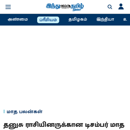
அண்மை
தமிழகம்
இந்தியா
உல
ப்ரீமியம்
மாத பலன்கள்
தனுசு ராசியினருக்கான டிசம்பர் மாத