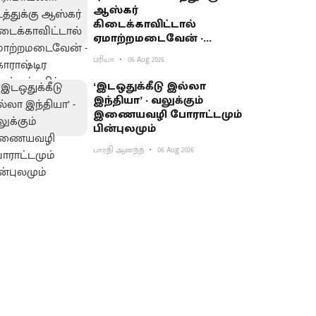
ஆஸ்கர்
கிடைக்காவிட்டால்
ஏமாற்றமடைவேன் -
மகாராஷ்டிர முதல்வர்
ப்ரியா
06 Aug 2026
பகிர்வு
‘இடஒதுக்கீடு இல்லா
இந்தியா’ - வலுக்கும்
இணையவழி போராட்டமும்
பின்புலமும்
பாரதி ஆனந்த்
06 Aug 2026