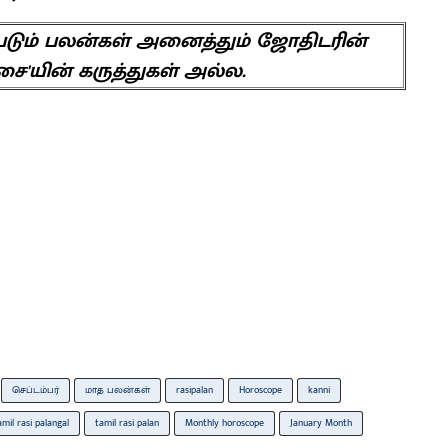
ப்படும் பலன்கள் அனைத்தும் ஜோதிடரின்
சை'யின் கருத்துகள் அல்ல.
செப்டம்பர்
மாத பலன்கள்
rasipalan
Horoscope
kanni
amil rasi palangal
tamil rasi palan
Monthly horoscope
January Month