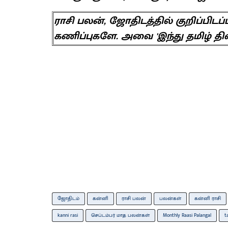
ராசி பலன், ஜோதிடத்தில் குறிப்பிட
கணிப்புகளே. அவை 'இந்து தமிழ் தி
ஜோதிடம்
கன்னி
ராசி பலன்
பலன்கள்
கன்னி ராசி
kanni rasi
செப்டம்பர் மாத பலன்கள்
Monthly Raasi Palangal
t