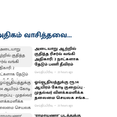
திகம் வாசித்தவை...
அடையாறு ஆற்றில்
குதித்த ரிசர்வ் வங்கி
அதிகாரி: 2 நாட்களாக
தேடும் பணி தீவிரம்
செய்திப்பிரிவு
20 hours ago
ஓய்வூதியத்துக்கு ரூ.14
ஆயிரம் கோடி குறைப்பு -
முதல்வர் விளக்கமளிக்க
தலைமை செயலக சங்கம்
வலியுறுத்தல்
செய்திப்பிரிவு
20 hours ago
‘ராமாயணா’ படத்துக்கு