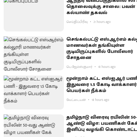
ஆந்திர வனப்பகுதிகளில் 905 க
தொலைவுக்கு சாலை: பவன்
கல்யாண் தகவல்
செய்திப்பிரிவு
21 hours ago
செங்கல்பட்டு எஸ்ஆர்எம் கல்
மாணவர்கள் தங்கியுள்ள
குடியிருப்புகளில் போலீஸார்
சோதனை
பெ.ஜேம்ஸ்குமார்
18 hours ago
மூன்றாம் கட்ட எஸ்ஐஆர் பணி
இதுவரை 1.5 கோடி வாக்காளர்
பெயர்கள் நீக்கம்
வேட்டையன்
18 hours ago
தமிழ்நாடு விரைவு ரயிலின் 50
ஆண்டு விழா: பயணிகள் கேக் 
இனிப்பு வழங்கி கொண்டாட்ட