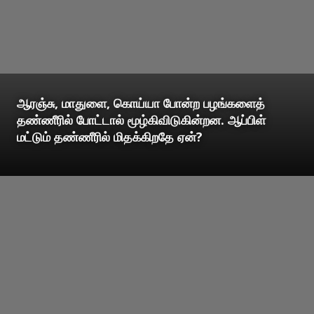
ஆரஞ்சு, மாதுளை, கொய்யா போன்ற பழங்களைத்
தண்ணீரில் போட்டால் மூழ்கிவிடுகின்றன. ஆப்பிள்
மட்டும் தண்ணீரில் மிதக்கிறதே ஏன்?