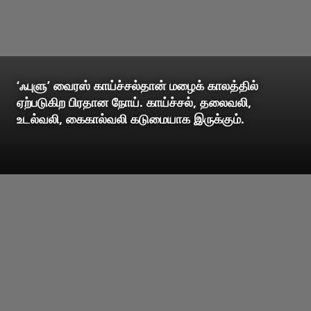
‘ஃபுளு’ வைரஸ் காய்ச்சல்தான் மழைக் காலத்தில்
ஏற்படுகிற பிரதான நோய். காய்ச்சல், தலைவலி,
உடல்வலி, கைகால்வலி கடுமையாக இருக்கும்.