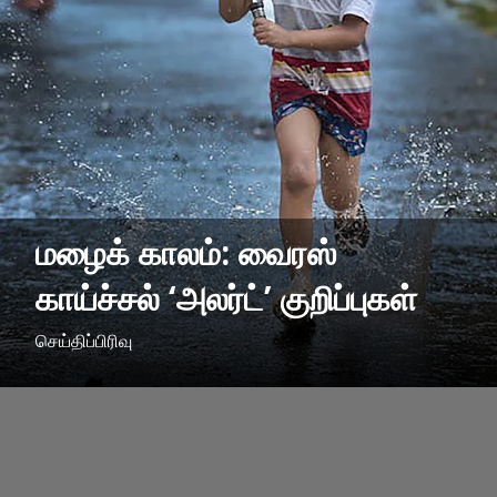
மழைக் காலம்: வைரஸ்
காய்ச்சல் ‘அலர்ட்’ குறிப்புகள்
செய்திப்பிரிவு