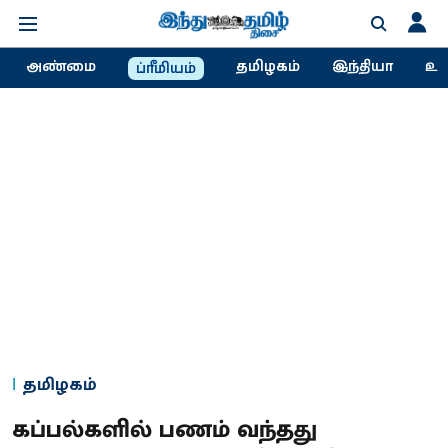
அண்மை
தமிழகம்
இந்தியா
உல
ப்ரீமியம்
தமிழகம்
கப்பல்களில் பணம் வந்தது