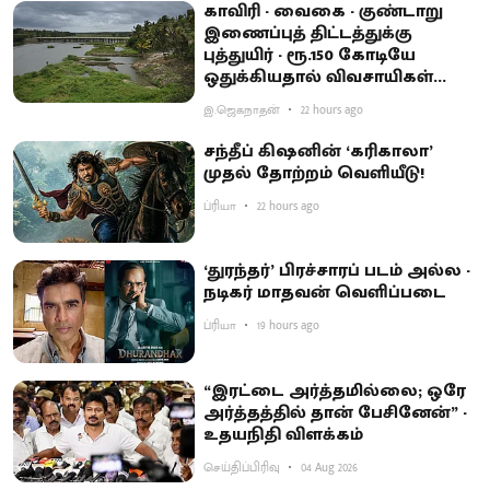
காவிரி - வைகை - குண்டாறு
இணைப்புத் திட்டத்துக்கு
புத்துயிர் - ரூ.150 கோடியே
ஒதுக்கியதால் விவசாயிகள்
ஏமாற்றம்
இ.ஜெகநாதன்
22 hours ago
சந்தீப் கிஷனின் ‘கரிகாலா’
முதல் தோற்றம் வெளியீடு!
ப்ரியா
22 hours ago
‘துரந்தர்’ பிரச்சாரப் படம் அல்ல -
நடிகர் மாதவன் வெளிப்படை
ப்ரியா
19 hours ago
“இரட்டை அர்த்தமில்லை; ஒரே
அர்த்தத்தில் தான் பேசினேன்” -
உதயநிதி விளக்கம்
செய்திப்பிரிவு
04 Aug 2026