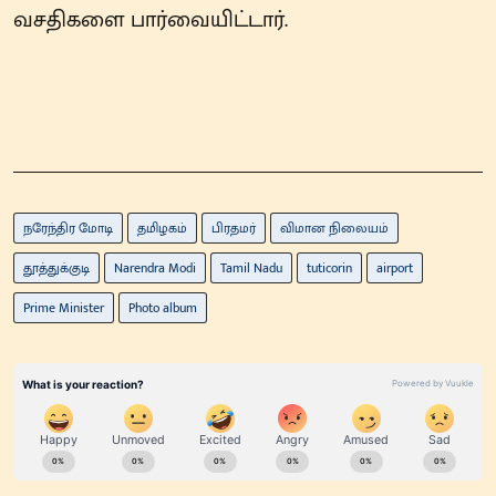
வசதிகளை பார்வையிட்டார்.
நரேந்திர மோடி
தமிழகம்
பிரதமர்
விமான நிலையம்
தூத்துக்குடி
Narendra Modi
Tamil Nadu
tuticorin
airport
Prime Minister
Photo album