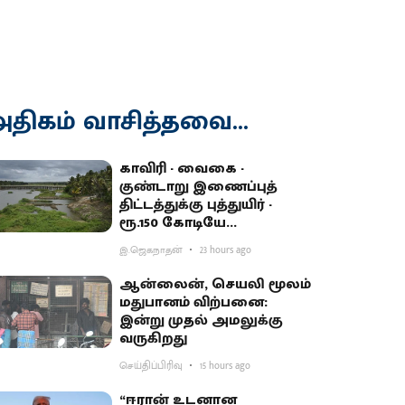
திகம் வாசித்தவை...
காவிரி - வைகை -
குண்டாறு இணைப்புத்
திட்டத்துக்கு புத்துயிர் -
ரூ.150 கோடியே
ஒதுக்கியதால் விவசாயிகள்
இ.ஜெகநாதன்
23 hours ago
ஏமாற்றம்
ஆன்லைன், செயலி மூலம்
மதுபானம் விற்பனை:
இன்று முதல் அமலுக்கு
வருகிறது
செய்திப்பிரிவு
15 hours ago
“ஈரான் உடனான