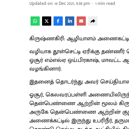
Updated on
:
14 Dec 2021, 9:38 pm
1
min read
கிருஷ்ணகிரி: ஆழியாளம் அணைகட்டில
வழியாக தூள்செட்டி ஏரிக்கு தண்ண
ஓசூர் எம்எல்ஏ ஒய்.பிரகாஷ், மாவட்ட ஆ
வழங்கினார்.
இதனைத் தொடர்ந்து அவர் செய்தியாளர
ஓசூர், கெலவரப்பள்ளி அணையிலிருந்து
தென்பெண்ணை ஆற்றின் மூலம் கிருஷ
அருகே தென்பெண்ணை ஆற்றின் குறு
அணைக்கட்டில் இருந்து உபரிநீர், தருமப