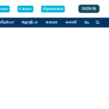
Paper
E-Books
பிரசுரங்கள்
SIGN IN
மேலும்
வீடியோ
ஜோதிடம்
க்ரைம்
கல்வி