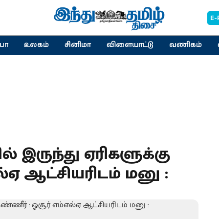
E-
யா
உலகம்
சினிமா
விளையாட்டு
வணிகம்
இருந்து ஏரிகளுக்கு
ல்ஏ ஆட்சியரிடம் மனு :