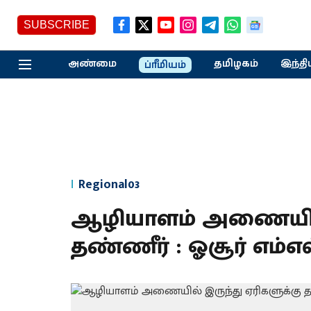
SUBSCRIBE
அண்மை
தமிழகம்
இந்தி
ப்ரீமியம்
Regional03
ஆழியாளம் அணையில் 
தண்ணீர் : ஓசூர் எம்எ