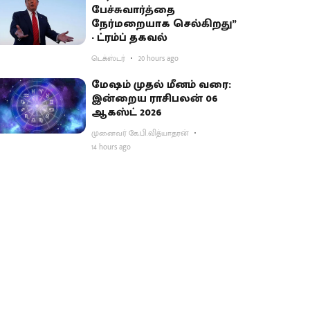
பேச்சுவார்த்தை
நேர்மறையாக செல்கிறது”
- ட்ரம்ப் தகவல்
டெக்ஸ்டர்
20 hours ago
மேஷம் முதல் மீனம் வரை:
இன்றைய ராசிபலன் 06
ஆகஸ்ட் 2026
முனைவர் கே.பி.வித்யாதரன்
14 hours ago