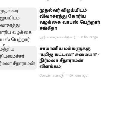
முதல்வர் விஜய்யிடம்
விவாகரத்து கோரிய
வழக்கை வாபஸ் பெற்றார்
சங்கீதா
ஆர்.பாலசரவணக்குமார்
21 hours ago
சாமானிய மக்களுக்கு
‘யுபிஐ கட்டண’ சுமையா? -
நிர்மலா சீதாராமன்
விளக்கம்
மோகன் கணபதி
20 hours ago