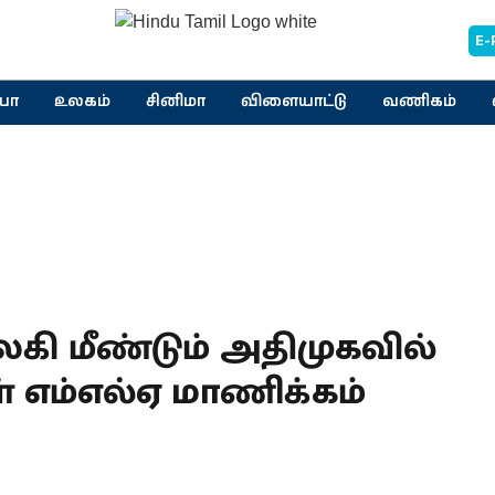
E-
யா
உலகம்
சினிமா
விளையாட்டு
வணிகம்
லகி மீண்டும் அதிமுகவில்
ள் எம்எல்ஏ மாணிக்கம்