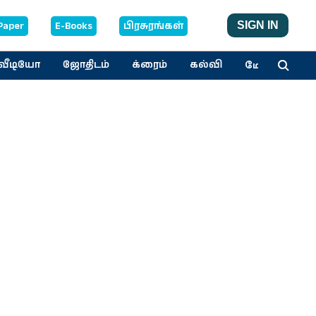
Paper
E-Books
பிரசுரங்கள்
SIGN IN
மேலும்
வீடியோ
ஜோதிடம்
க்ரைம்
கல்வி