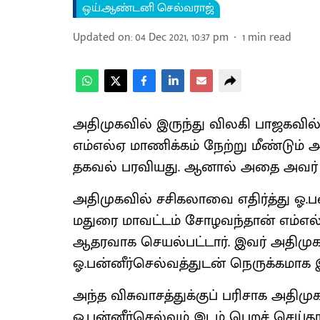
ஒய்.ஆண்டனி செல்வராஜ்
Updated on
:
04 Dec 2021, 10:37 pm
1
min read
அதிமுகவில் இருந்து விலகி பாஜகவ
எம்எல்ஏ மாணிக்கம் நேற்று மீண்டும் 
தகவல் பரவியது. ஆனால் அதை அவர் மற
அதிமுகவில் சசிகலாவை எதிர்த்து ஓ.பன
மதுரை மாவட்டம் சோழவந்தான் எம்எல்
ஆதரவாக செயல்பட்டார். இவர் அதிமு
ஓ.பன்னீர்செல்வத்துடன் நெருக்கமாக இர
அந்த விசுவாசத்துக்குப் பரிசாக அதிம
ஓ.பன்னீர்செல்வம் இடம் பெறச் செய்தா