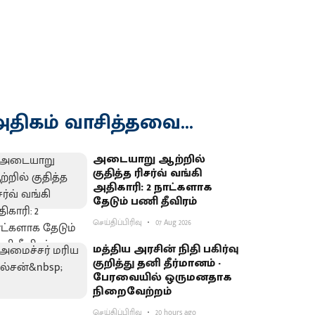
திகம் வாசித்தவை...
அடையாறு ஆற்றில்
குதித்த ரிசர்வ் வங்கி
அதிகாரி: 2 நாட்களாக
தேடும் பணி தீவிரம்
செய்திப்பிரிவு
07 Aug 2026
மத்திய அரசின் நிதி பகிர்வு
குறித்து தனி தீர்மானம் -
பேரவையில் ஒருமனதாக
நிறைவேற்றம்
செய்திப்பிரிவு
20 hours ago