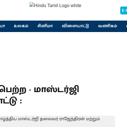
E-
யா
உலகம்
சினிமா
விளையாட்டு
வணிகம்
ி பெற்ற - மாஸ்டர்ஜி
்டு :