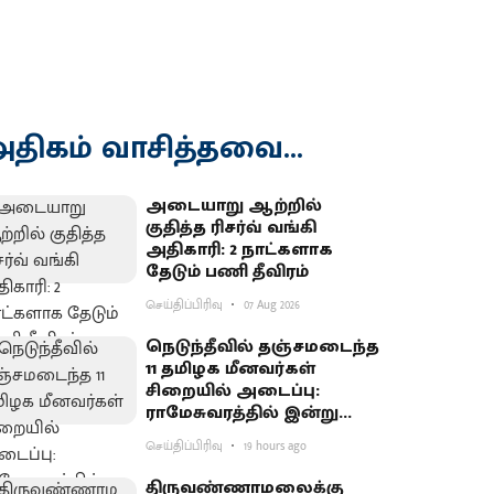
திகம் வாசித்தவை...
அடையாறு ஆற்றில்
குதித்த ரிசர்வ் வங்கி
அதிகாரி: 2 நாட்களாக
தேடும் பணி தீவிரம்
செய்திப்பிரிவு
07 Aug 2026
நெடுந்தீவில் தஞ்சமடைந்த
11 தமிழக மீனவர்கள்
சிறையில் அடைப்பு:
ராமேசுவரத்தில் இன்று
வேலைநிறுத்தம்
செய்திப்பிரிவு
19 hours ago
திருவண்ணாமலைக்கு