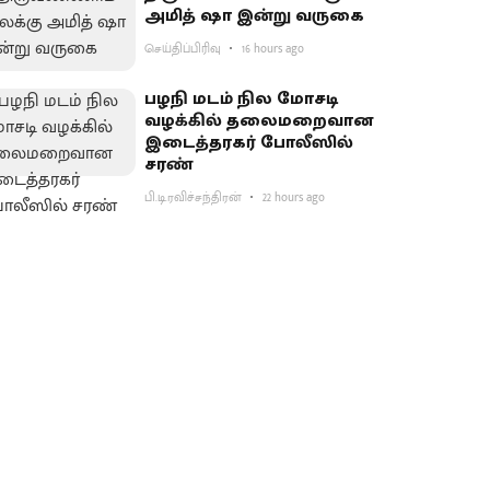
அமித் ஷா இன்று வருகை
செய்திப்பிரிவு
16 hours ago
பழநி மடம் நில மோசடி
வழக்கில் தலைமறைவான
இடைத்தரகர் போலீஸில்
சரண்
பி.டி.ரவிச்சந்திரன்
22 hours ago